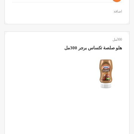
اضافة
300مل
هلو صلصة تكساس برجر 300مل