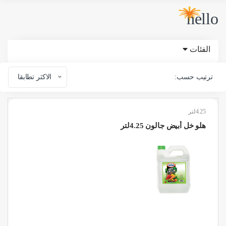
hello
الفئات
ترتيب حسب:
الاكثر تطابقا
4.25لتر
هلو خل أبيض جالون 4.25لتر