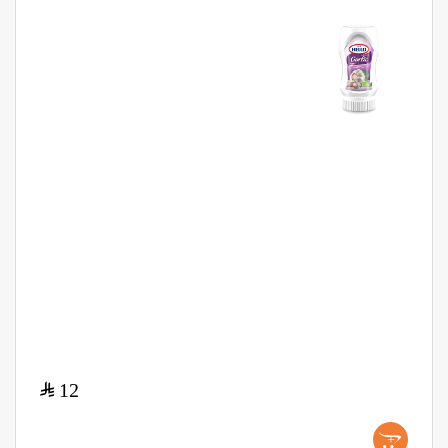
$
12
+