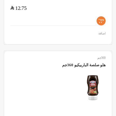
$
12.75
+
اضافة
360جم
هلو صلصة الباربيكيو 360جم