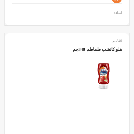
اضافة
340جم
هلو كاتشب طماطم 340جم