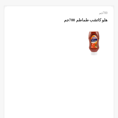
700جم
هلو كاتشب طماطم 700جم