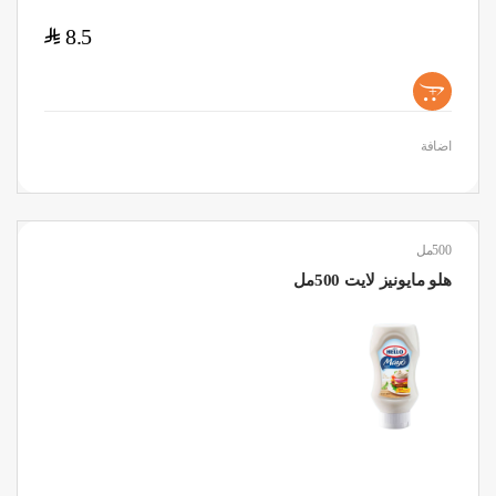
$
8.5
+
اضافة
500مل
هلو مايونيز لايت 500مل