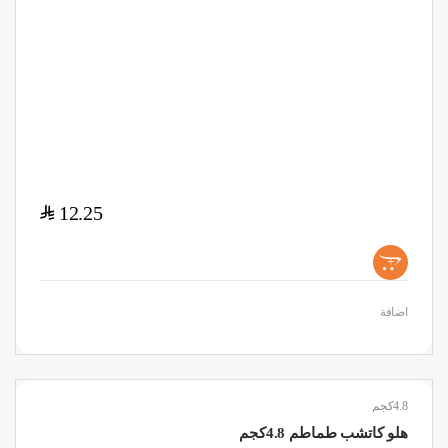
$
12.25
+
اضافة
4.8كجم
هلو كاتشب طماطم 4.8كجم