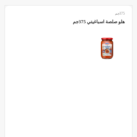
375جم
هلو صلصة اسباغيتي 375جم