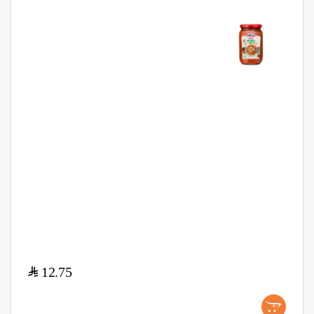
$
12.75
+