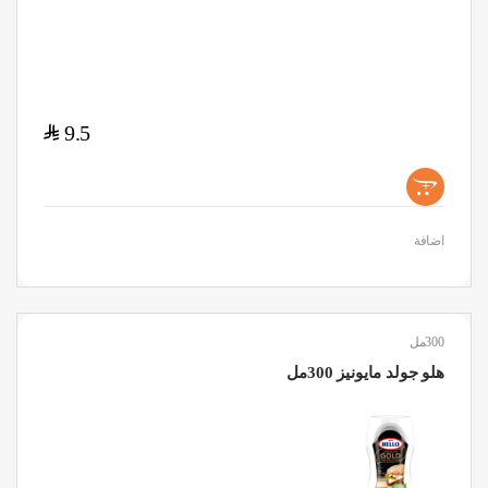
$
9.5
+
اضافة
300مل
هلو جولد مايونيز 300مل