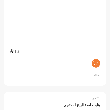
$
13
+
اضافة
375جم
هلو صلصة البيتزا 375جم