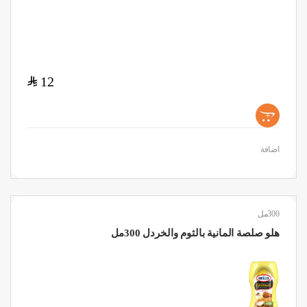
$
12
+
اضافة
300مل
هلو صلصة المانية بالثوم والخردل 300مل