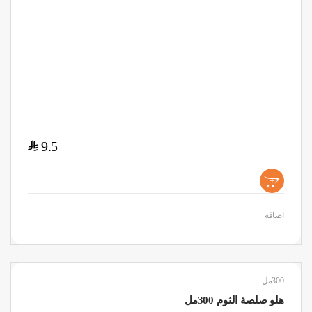
$
9.5
+
اضافة
300مل
هلو صلصة الثوم 300مل