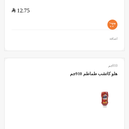
$
12.75
+
اضافة
910جم
هلو كاتشب طماطم 910جم