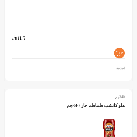
$
8.5
+
اضافة
340جم
هلو كاتشب طماطم حار 340جم