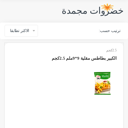
خضروات مجمدة
ترتيب حسب:
الاكثر تطابقا
2.5كجم
الكبير بطاطس مقلية 9*9ملم 2.5كجم