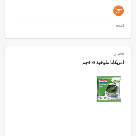
+
اضافة
400جم
امريكانا ملوخية 400جم