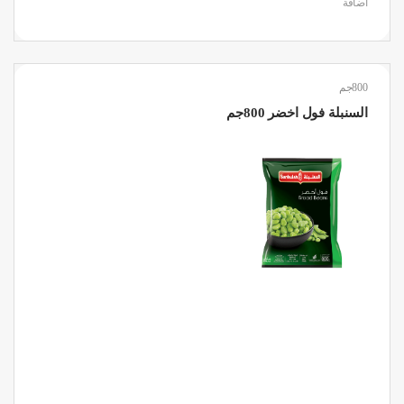
اضافة
800جم
السنبلة فول اخضر 800جم