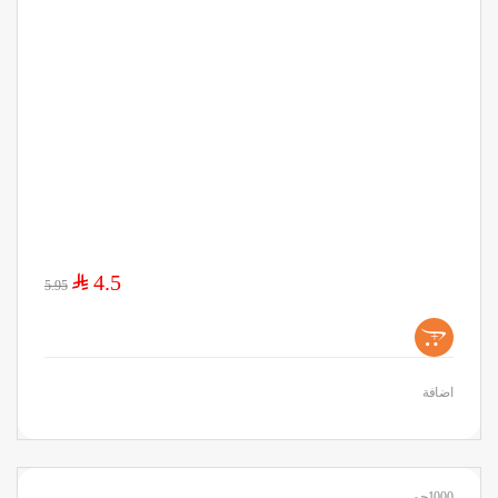
$
4.5
5.95
+
اضافة
1000جم