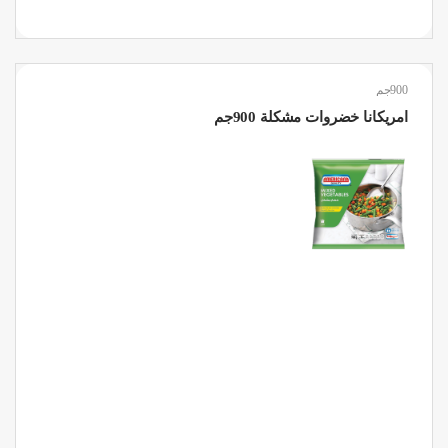
900جم
امريكانا خضروات مشكلة 900جم