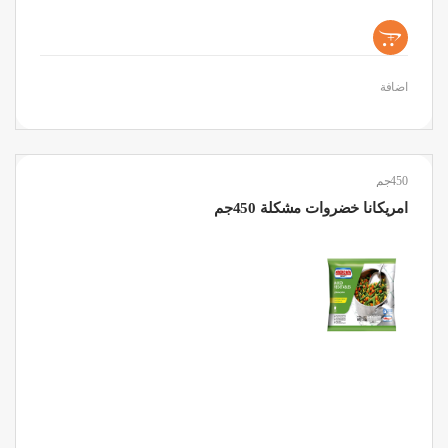
+
اضافة
450جم
امريكانا خضروات مشكلة 450جم