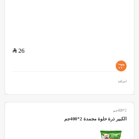
$
26
+
اضافة
2*400جم
الكبير ذرة حلوة مجمدة 2*400جم