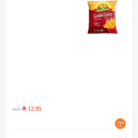
$
12.95
15.75
+