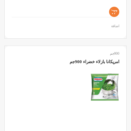
+
اضافة
900جم
امريكانا بازلاء خضراء 900جم