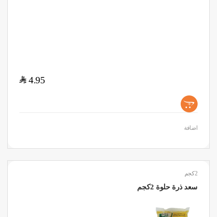
$
4.95
+
اضافة
2كجم
سعد ذرة حلوة 2كجم