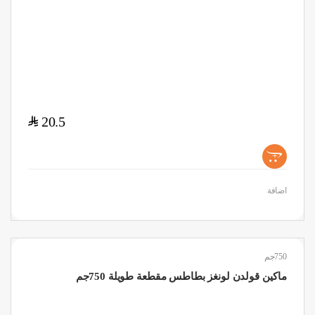
$
20.5
+
اضافة
750جم
ماكين قولدن لونغز بطاطس مقطعة طويلة 750جم