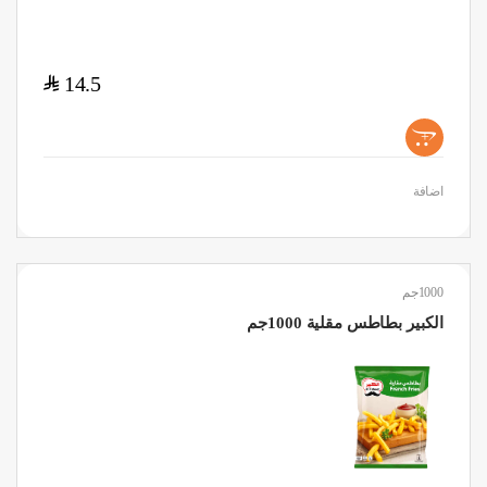
$
14.5
+
اضافة
1000جم
الكبير بطاطس مقلية 1000جم