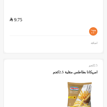
$
9.75
+
اضافة
2.5كجم
امريكانا بطاطس مقلية 2.5كجم