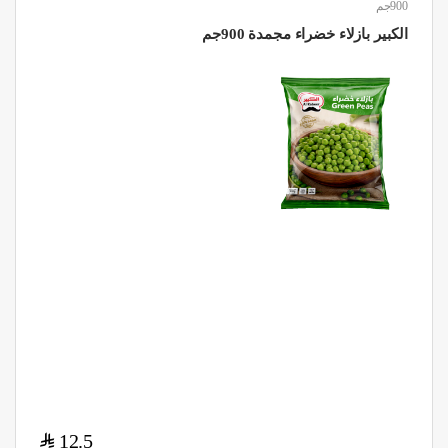
900جم
الكبير بازلاء خضراء مجمدة 900جم
$
12.5