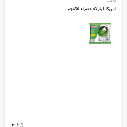
450جم
امريكانا بازلاء خضراء 450جم
$
9.1