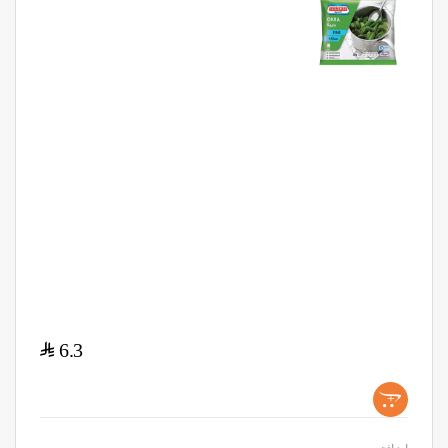
$
6.3
+