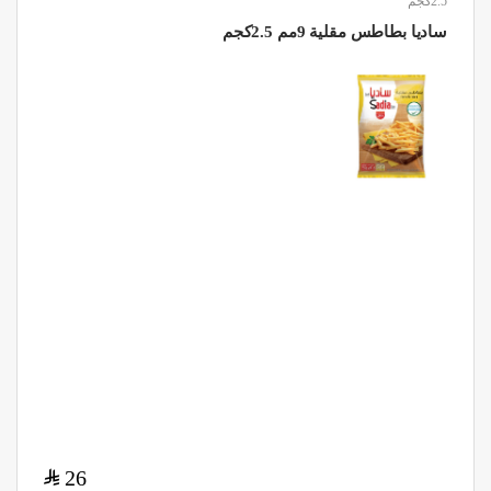
2.5كجم
ساديا بطاطس مقلية 9مم 2.5كجم
$
26