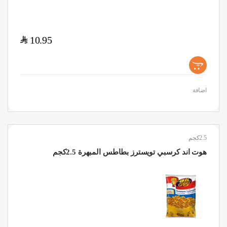
$
10.95
+
اضافة
2.5كجم
هوت اند كرسبي تويسترز بطاطس المبهرة 2.5كجم