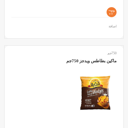
+
اضافة
750جم
ماكين بطاطس ويدجز 750جم