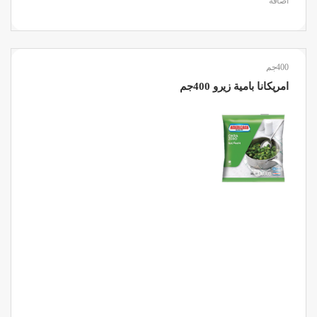
اضافة
400جم
امريكانا بامية زيرو 400جم