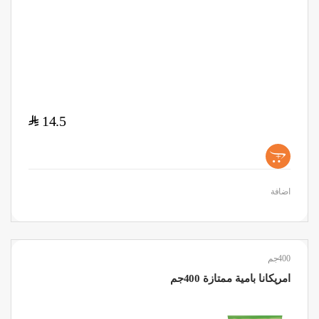
$
14.5
+
اضافة
400جم
امريكانا بامية ممتازة 400جم