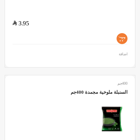
$
3.95
+
اضافة
400جم
السنبلة ملوخية مجمدة 400جم