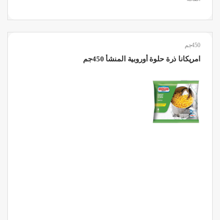
450جم
امريكانا ذرة حلوة أوروبية المنشأ 450جم