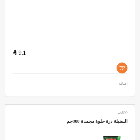
$
9.1
+
اضافة
800جم
السنبلة ذرة حلوة مجمدة 800جم