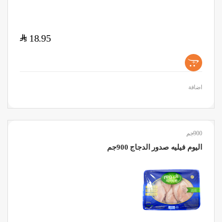
$
18.95
+
اضافة
900جم
اليوم فيليه صدور الدجاج 900جم