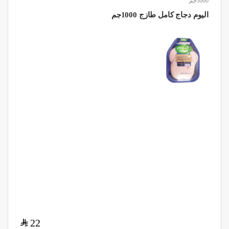
1000جم
اليوم دجاج كامل طازج 1000جم
$
22