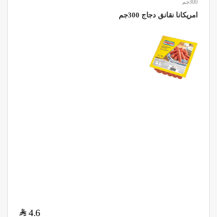
300جم
امريكانا نقانق دجاج 300جم
$
4.6