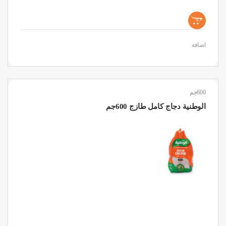
+
اضافة
600جم
الوطنية دجاج كامل طازج 600جم