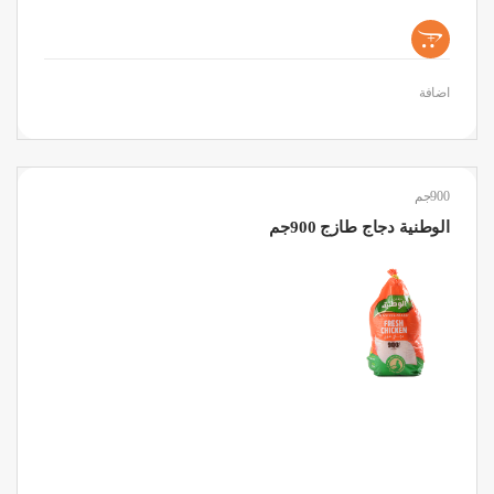
+
اضافة
900جم
الوطنية دجاج طازج 900جم