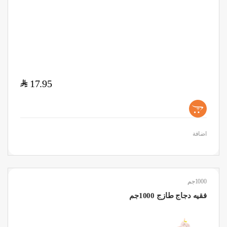
$
17.95
+
اضافة
1000جم
فقيه دجاج طازج 1000جم