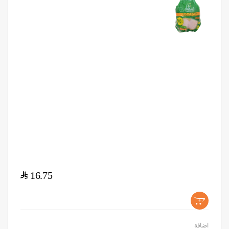
$
16.75
+
اضافة