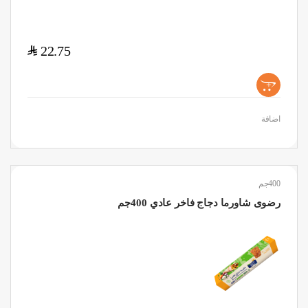
$
22.75
+
اضافة
400جم
رضوى شاورما دجاج فاخر عادي 400جم