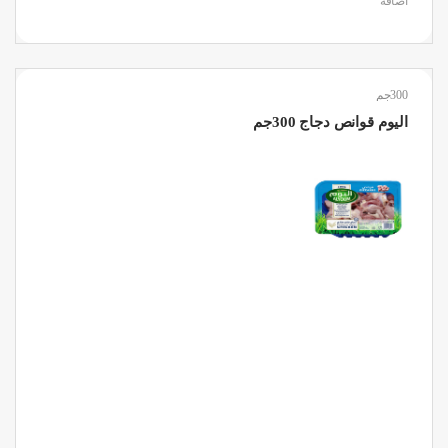
اضافة
300جم
اليوم قوانص دجاج 300جم