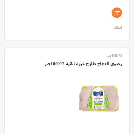
+
اضافة
2*1000جم
رضوى الدجاج طازج عبوة ثنائية 2*1000جم