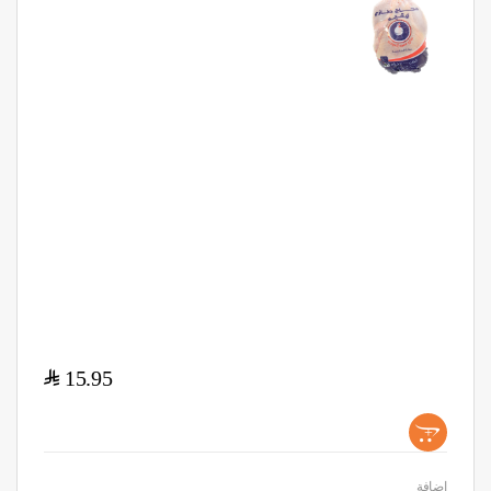
$
15.95
+
اضافة