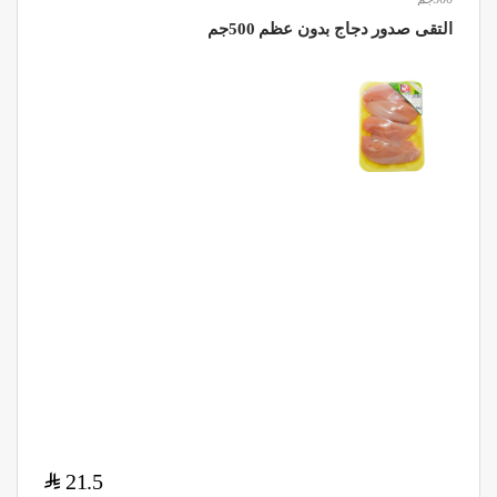
التقى صدور دجاج بدون عظم 500جم
$
21.5