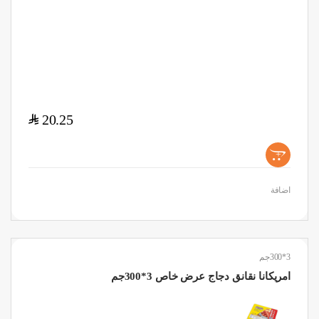
$
20.25
+
اضافة
3*300جم
امريكانا نقانق دجاج عرض خاص 3*300جم