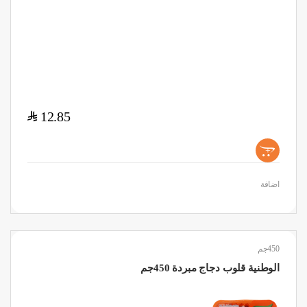
$
12.85
+
اضافة
450جم
الوطنية قلوب دجاج مبردة 450جم