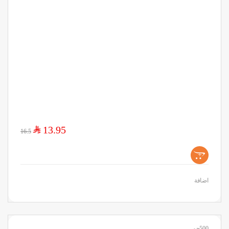
$
13.95
16.5
+
اضافة
500جم