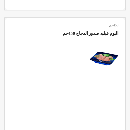
450جم
اليوم فيليه صدور الدجاج 450جم