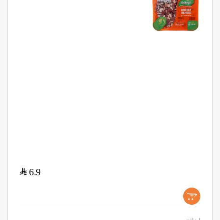
$
6.9
+