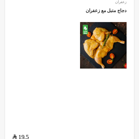
زعفران
دجاج متبل مع زعفران
$
19.5