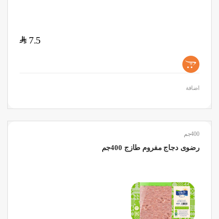
$
7.5
+
اضافة
400جم
رضوى دجاج مفروم طازج 400جم