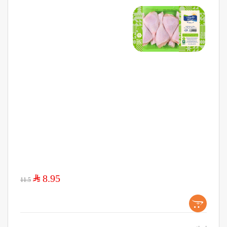
$
8.95
11.5
+