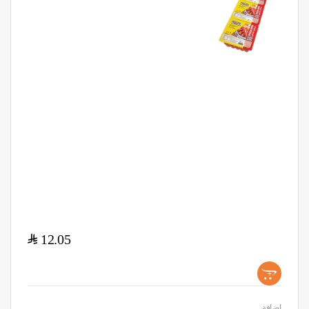
$
12.05
+
اضافة