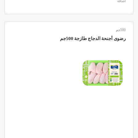
اضافة
500جم
رضوى أجنحة الدجاج طازجة 500جم