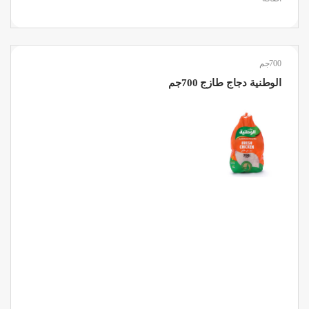
700جم
الوطنية دجاج طازج 700جم