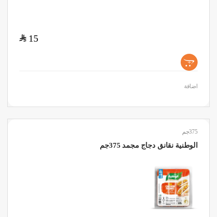
$
15
+
اضافة
375جم
الوطنية نقانق دجاج مجمد 375جم