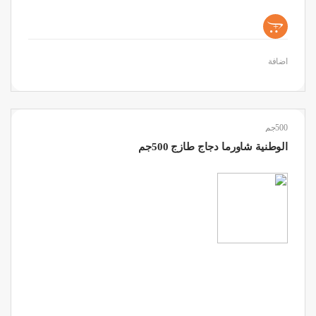
+
اضافة
500جم
الوطنية شاورما دجاج طازج 500جم