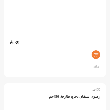
$
39
+
اضافة
450جم
رضوى سيقان دجاج طازجة 450جم