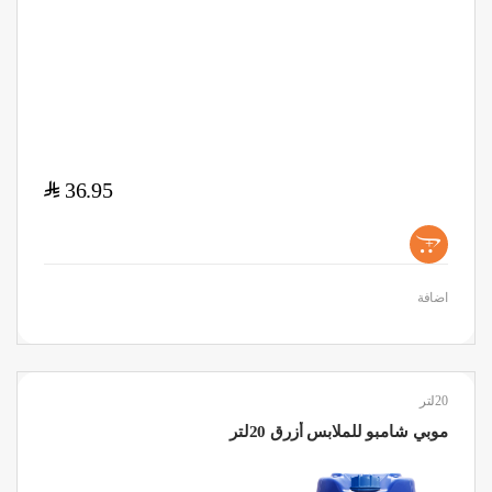
$
36.95
+
اضافة
20لتر
موبي شامبو للملابس أزرق 20لتر