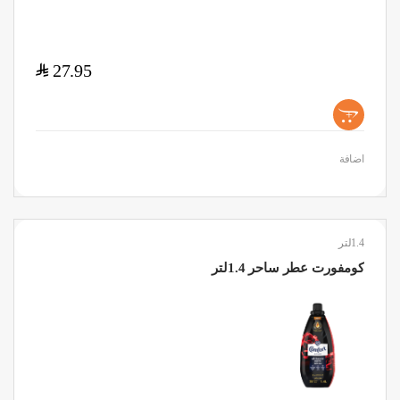
$
27.95
+
اضافة
1.4لتر
كومفورت عطر ساحر 1.4لتر