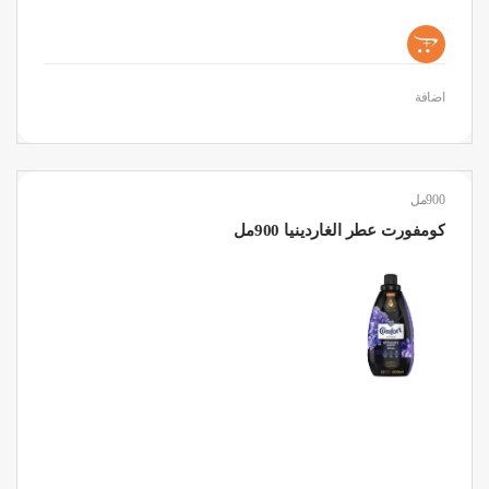
+
اضافة
900مل
كومفورت عطر الغاردينيا 900مل