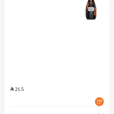
$
21.5
+