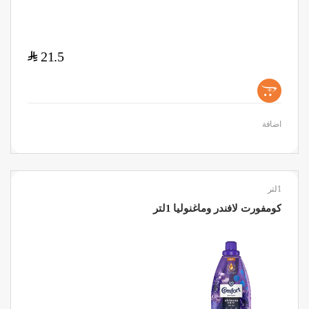
$
21.5
+
اضافة
1لتر
كومفورت لافندر وماغنوليا 1لتر