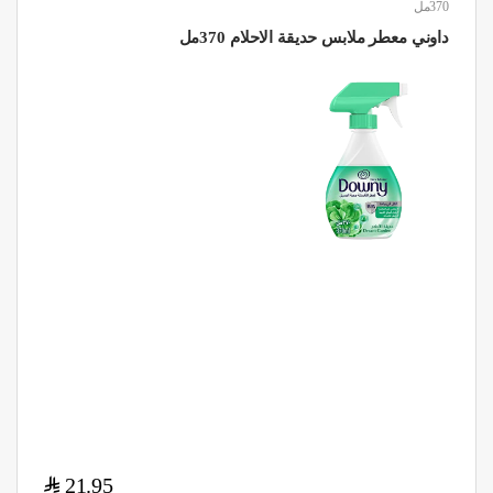
370مل
داوني معطر ملابس حديقة الاحلام 370مل
$
21.95