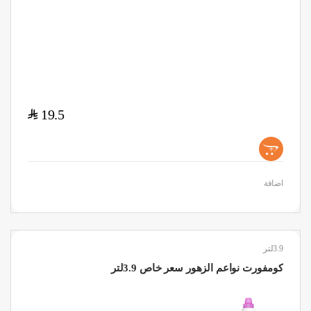
$
19.5
+
اضافة
3.9لتر
كومفورت نواعم الزهور سعر خاص 3.9لتر