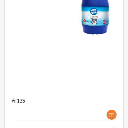
$
135
+