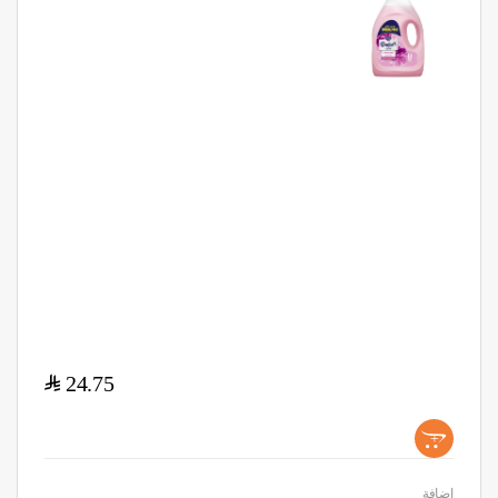
$
24.75
+
اضافة