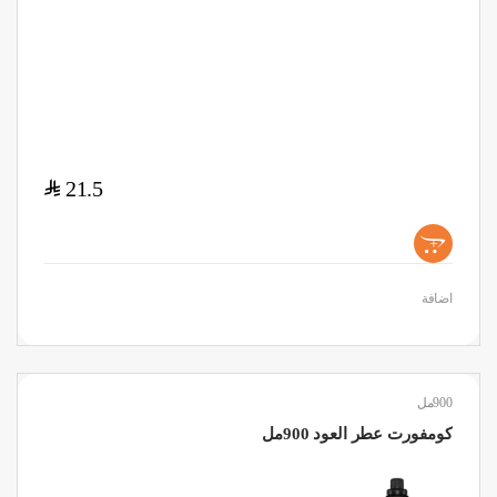
$
21.5
+
اضافة
900مل
كومفورت عطر العود 900مل