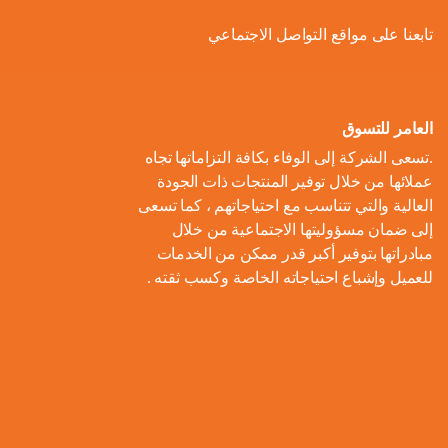
ل
و
ل
ا
ة
تابعنا على مواقع التواصل الاجتماعي
ص
أ
ك
ف
ت
ح
ع
و
ط
و
ا
و
ل
ل
ر
ا
ل
ن
ى
ا
ل
العامر للتسوق
ا
م
ا
م
ت
ب
.تسعى الشركة إلى الوفاء بكافة التزاماتها تجاه
ل
و
ل
ب
ه
ط
عملائها من خلال توفير المنتجات ذات الجودة
م
م
ا
ت
ي
ا
العالية والتي تتناسب مع احتياجاتهم ، كما تسعى
ح
ع
د
و
ع
ط
إلى ضمان مسؤوليتها الاجتماعية من خلال
ا
ا
ك
ا
ز
اً
س
مبادراتها بتوفير أكبر قدر ممكن من الخدمات
ل
ر
ر
ل
ي
للعميل وإشباع احتياجاته الخاصة وكسب ثقته .
ا
ع
م
و
ب
ع
ل
ن
و
ن
ل
ا
ا
م
ا
م
ة
ا
ت
ل
ش
ي
ن
س
ا
م
ر
ة
ا
ت
ل
ا
و
ب
د
ي
م
ع
ء
ب
ا
ي
ك