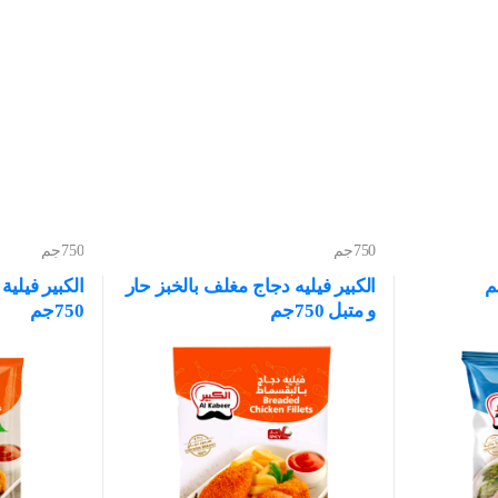
750جم
750جم
الكبير فيليه دجاج مغلف بالخبز حار
الكبير فيلي
و متبل 750جم
750جم