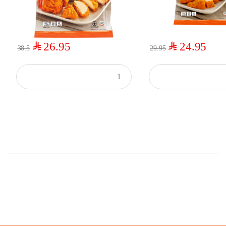
$
$
26.95
24.95
38.5
29.95
Top Rated Products