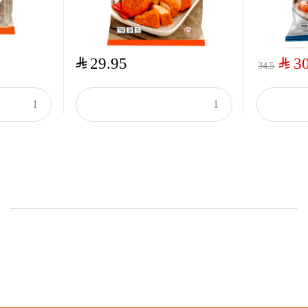
$
$
29.95
3
34.5
Onsale Products