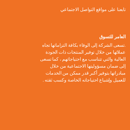
ل
و
ل
ا
ة
تابعنا على مواقع التواصل الاجتماعي
ص
أ
ك
ف
ت
ح
ع
و
ط
و
ا
و
ل
ل
ر
ا
ل
ن
ى
ا
ل
العامر للتسوق
ا
م
ا
م
ت
ب
.تسعى الشركة إلى الوفاء بكافة التزاماتها تجاه
ل
و
ل
ب
ه
ط
عملائها من خلال توفير المنتجات ذات الجودة
م
م
ا
ت
ي
ا
العالية والتي تتناسب مع احتياجاتهم ، كما تسعى
ح
ع
د
و
ع
ط
إلى ضمان مسؤوليتها الاجتماعية من خلال
ا
ا
ك
ا
ز
اً
س
مبادراتها بتوفير أكبر قدر ممكن من الخدمات
ل
ر
ر
ل
ي
للعميل وإشباع احتياجاته الخاصة وكسب ثقته .
ا
ع
م
و
ب
ع
ل
ن
و
ن
ل
ا
ا
م
ا
م
ة
ا
ت
ل
ش
ي
ن
س
ا
م
ر
ة
ا
ت
ل
ا
و
ب
د
ي
م
ع
ء
ب
ا
ي
ك