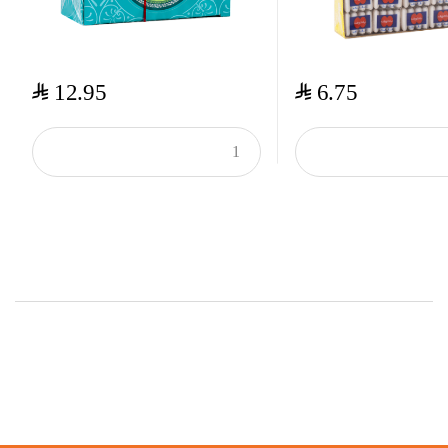
$
$
12.95
6.75
Top Rated Products