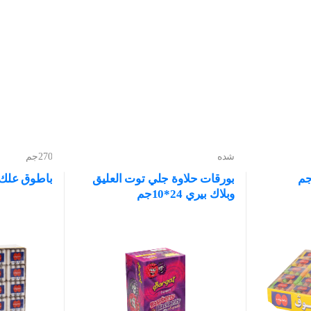
شده
270جم
بورقات حلاوة جلي توت العليق
باطوق علك بيض
وبلاك بيري 24*10جم