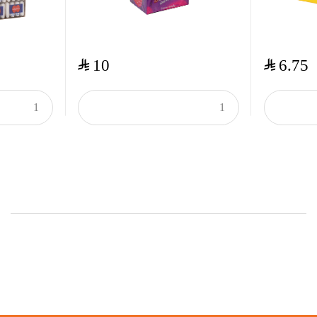
$
$
10
6.75
Onsale Products