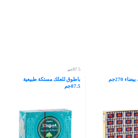
87.5جم
اء 270جم
باطوق للعلك مستكة طبيعية
87.5جم