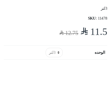
3لتر
SKU
: 11478
$
11.5
$
12.75
الوحده