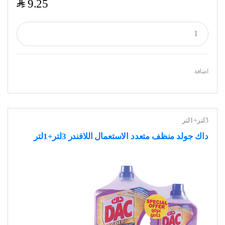
$
9.25
اضافة
3لتر+1لتر
داك جولد منظف متعدد الاستعمال اللافندر 3لتر+1لتر