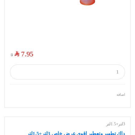
$
7.95
9
اضافة
3لتر+1.5لتر
داك تطهير وتعطير اقوى عرض خاص 3لتر+1.5لتر