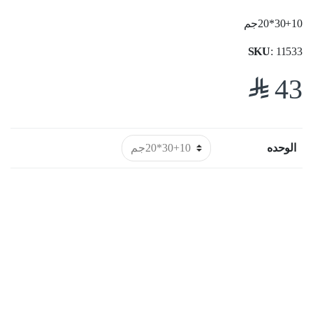
30+10*20جم
SKU
: 11533
$
43
الوحده