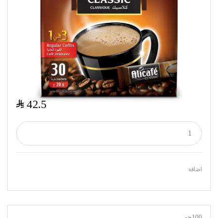
$
42.5
اضافة
100جم