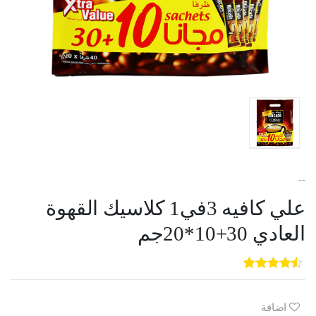
--
علي كافيه 3في1 كلاسيك القهوة
العادي 30+10*20جم
5
3
out of
5
based on
customer
اضافة
ratings