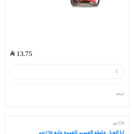
$
13.75
اضافة
250جم
ابا الخيل خلطة القصيم للقهوة علبة 250جم