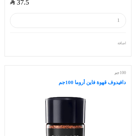
$
37.5
اضافة
100جم
دافيدوف قهوة فاين أروما 100جم