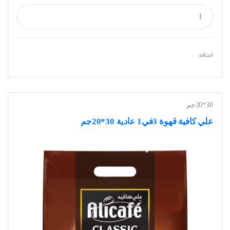
اضافة
30*20جم
علي كافية قهوة 3في1 عادية 30*20جم