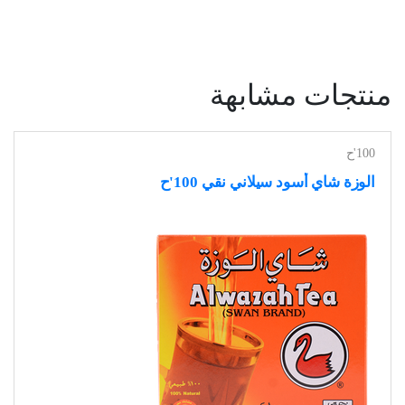
منتجات مشابهة
100'ح
الوزة شاي أسود سيلاني نقي 100'ح