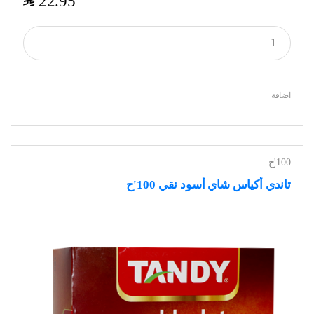
$
22.95
اضافة
100'ح
تاندي أكياس شاي أسود نقي 100'ح