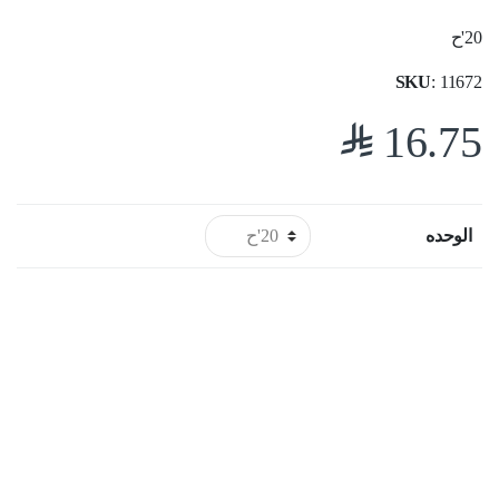
20'ح
SKU
: 11672
$
16.75
الوحده