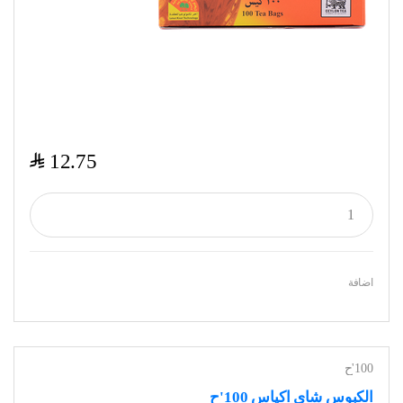
$
12.75
اضافة
100'ح
الكبوس شاي اكياس 100'ح