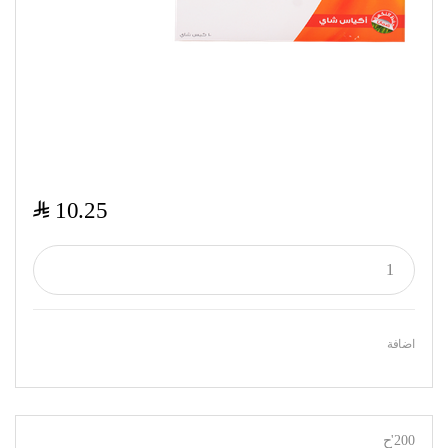
$
10.25
اضافة
200'ح