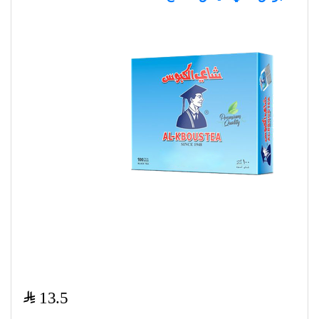
$
13.5