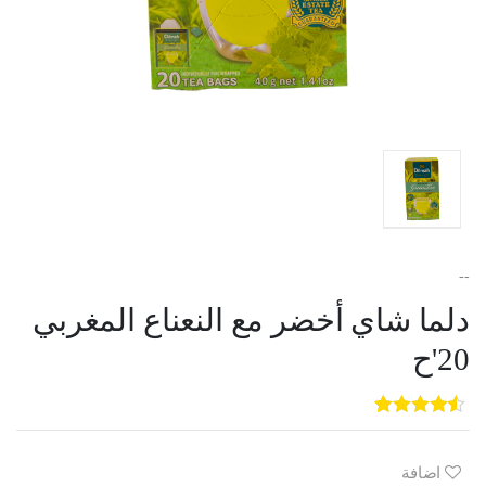
--
دلما شاي أخضر مع النعناع المغربي
20'ح
5
3
out of
5
based on
customer
اضافة
ratings