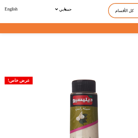
English
حسابي
كل الأقسام
عرض خاص!