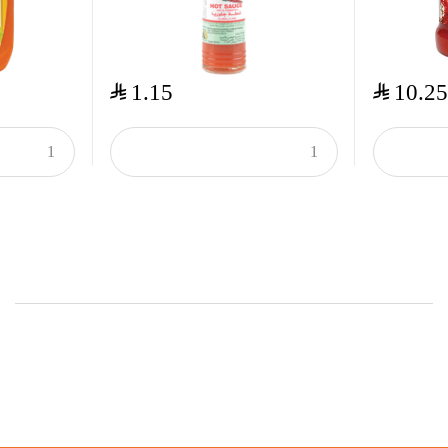
$
$
1.15
10.25
Onsale Products