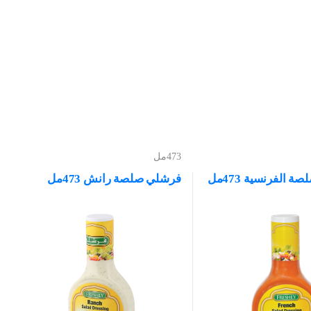
473مل
 الفرنسية 473مل
فرشلي صلصة رانش 473مل