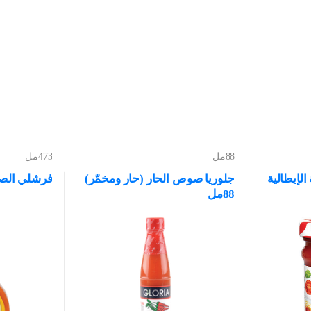
88مل
473مل
الإيطالية
جلوريا صوص الحار (حار ومخمّر)
فرشلي الصلصة
88مل