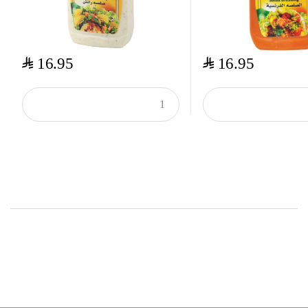
$
$
16.95
16.95
Top Rated Products