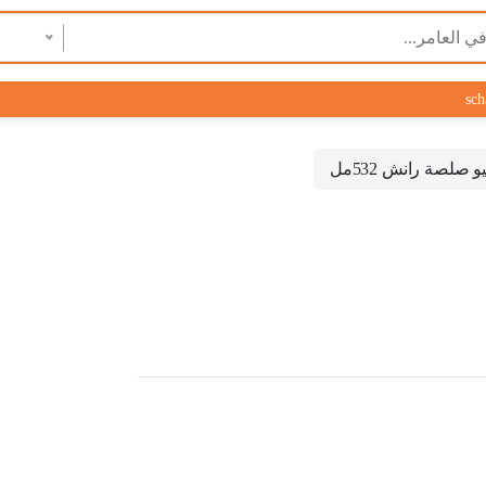
sch
و صلصة رانش 532مل