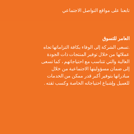
ل
و
ل
ا
ة
تابعنا على مواقع التواصل الاجتماعي
ص
أ
ك
ف
ت
ح
ع
و
ط
و
ا
و
ل
ل
ر
ا
ل
ن
ى
ا
ل
العامر للتسوق
ا
م
ا
م
ت
ب
.تسعى الشركة إلى الوفاء بكافة التزاماتها تجاه
ل
و
ل
ب
ه
ط
عملائها من خلال توفير المنتجات ذات الجودة
م
م
ا
ت
ي
ا
العالية والتي تتناسب مع احتياجاتهم ، كما تسعى
ح
ع
د
و
ع
ط
إلى ضمان مسؤوليتها الاجتماعية من خلال
ا
ا
ك
ا
ز
اً
س
مبادراتها بتوفير أكبر قدر ممكن من الخدمات
ل
ر
ر
ل
ي
للعميل وإشباع احتياجاته الخاصة وكسب ثقته .
ا
ع
م
و
ب
ع
ل
ن
و
ن
ل
ا
ا
م
ا
م
ة
ا
ت
ل
ش
ي
ن
س
ا
م
ر
ة
ا
ت
ل
ا
و
ب
د
ي
م
ع
ء
ب
ا
ي
ك