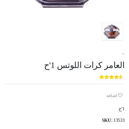
--
العامر كرات اللوتس 1'ح
5
3
out of
5
based on
customer
اضافة
ratings
1'ح
SKU
: 13533