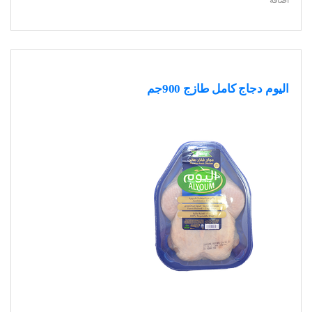
اضافة
اليوم دجاج كامل طازج 900جم