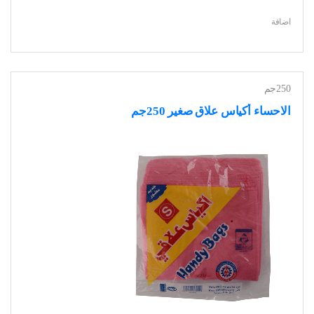
اضافة
250جم
الاحساء أكياس علاق صغير 250جم