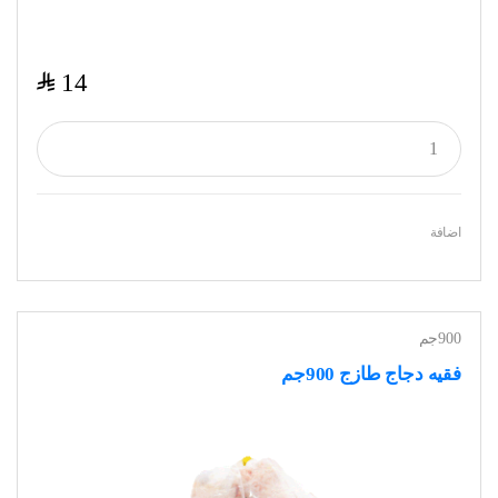
$
14
اضافة
900جم
فقيه دجاج طازج 900جم