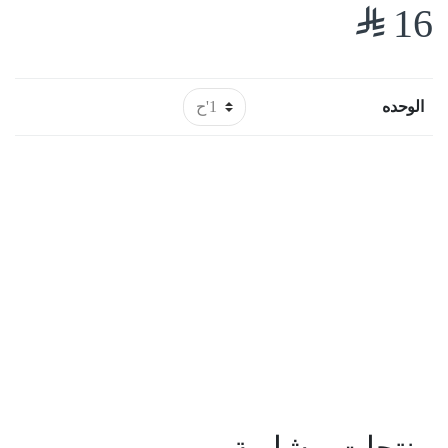
$
16
الوحده
منتجات مشابهة