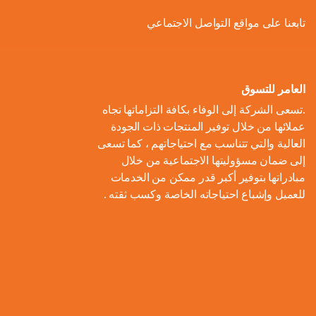
ل
و
ل
ا
ة
تابعنا على مواقع التواصل الاجتماعي
ص
أ
ك
ف
ت
ح
ع
و
ط
و
ا
و
ل
ل
ر
ا
ل
ن
ى
ا
ل
العامر للتسوق
ا
م
ا
م
ت
ب
.تسعى الشركة إلى الوفاء بكافة التزاماتها تجاه
ل
و
ل
ب
ه
ط
عملائها من خلال توفير المنتجات ذات الجودة
م
م
ا
ت
ي
ا
العالية والتي تتناسب مع احتياجاتهم ، كما تسعى
ح
ع
د
و
ع
ط
إلى ضمان مسؤوليتها الاجتماعية من خلال
ا
ا
ك
ا
ز
اً
س
مبادراتها بتوفير أكبر قدر ممكن من الخدمات
ل
ر
ر
ل
ي
للعميل وإشباع احتياجاته الخاصة وكسب ثقته .
ا
ع
م
و
ب
ع
ل
ن
و
ن
ل
ا
ا
م
ا
م
ة
ا
ت
ل
ش
ي
ن
س
ا
م
ر
ة
ا
ت
ل
ا
و
ب
د
ي
م
ع
ء
ب
ا
ي
ك