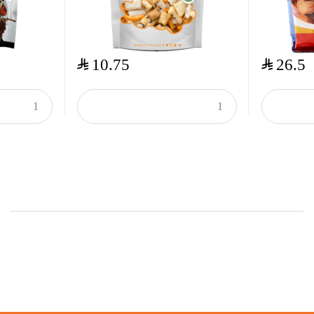
$
$
10.75
26.5
Onsale Products