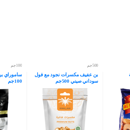
500جم
100جم
بن عفيف مكسرات نجود مع فول
ساموراي بري
سوداني صيني 500جم
100جم