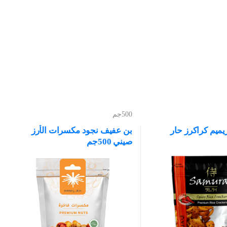
500جم
ميم كراكرز حار
بن عفيف نجود مكسرات الأرز
صيني 500جم