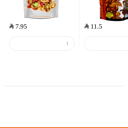
$
$
7.95
11.5
Top Rated Products