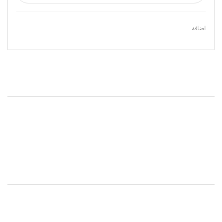
اضافة
Featured Products
Onsale Products