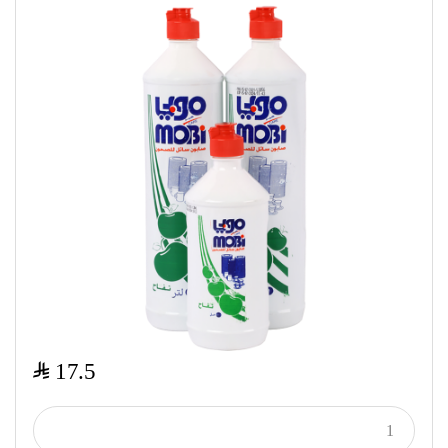
$
17.5