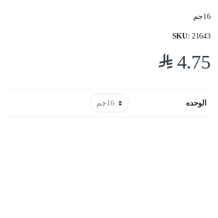
16جم
SKU
: 21643
$
4.75
الوحده