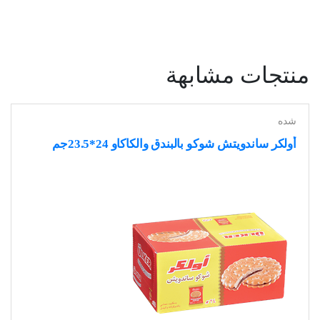
منتجات مشابهة
شده
أولكر ساندويتش شوكو بالبندق والكاكاو 24*23.5جم