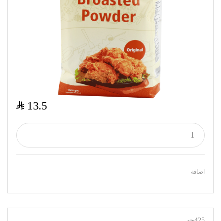
$
13.5
اضافة
425جم