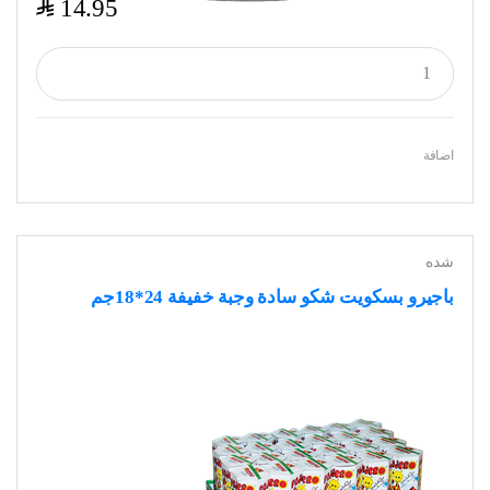
$
14.95
اضافة
شده
باجيرو بسكويت شكو سادة وجبة خفيفة 24*18جم