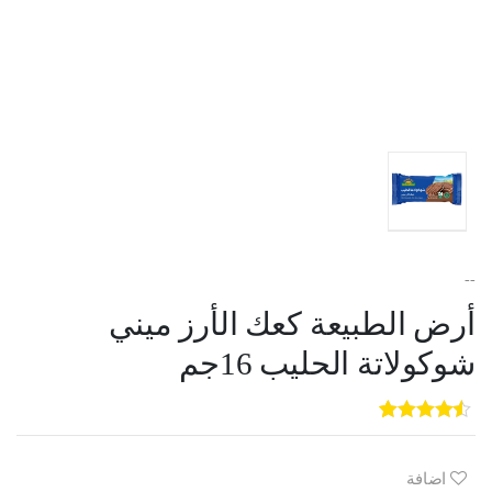
--
أرض الطبيعة كعك الأرز ميني
شوكولاتة الحليب 16جم
5
3
out of
5
based on
customer
اضافة
ratings