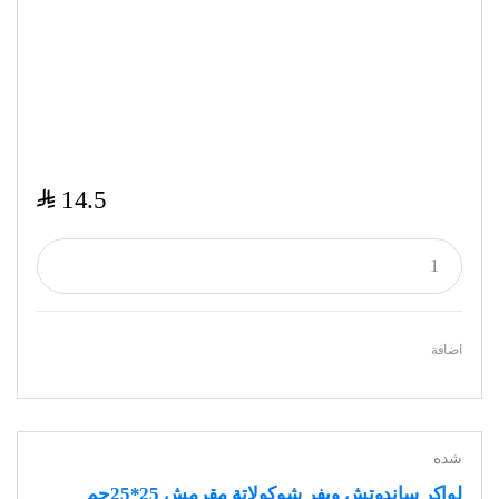
$
14.5
اضافة
شده
لواكر ساندوتش ويفر شوكولاتة مقرمش 25*25جم