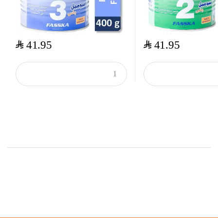
$
$
41.95
41.95
Top Rated Products