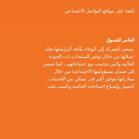
ل
و
ل
ا
ة
تابعنا على مواقع التواصل الاجتماعي
ص
أ
ك
ف
ت
ح
ع
و
ط
و
ا
و
ل
ل
ر
ا
ل
ن
ى
ا
ل
العامر للتسوق
ا
م
ا
م
ت
ب
.تسعى الشركة إلى الوفاء بكافة التزاماتها تجاه
ل
و
ل
ب
ه
ط
عملائها من خلال توفير المنتجات ذات الجودة
م
م
ا
ت
ي
ا
العالية والتي تتناسب مع احتياجاتهم ، كما تسعى
ح
ع
د
و
ع
ط
إلى ضمان مسؤوليتها الاجتماعية من خلال
ا
ا
ك
ا
ز
اً
س
مبادراتها بتوفير أكبر قدر ممكن من الخدمات
ل
ر
ر
ل
ي
للعميل وإشباع احتياجاته الخاصة وكسب ثقته .
ا
ع
م
و
ب
ع
ل
ن
و
ن
ل
ا
ا
م
ا
م
ة
ا
ت
ل
ش
ي
ن
س
ا
م
ر
ة
ا
ت
ل
ا
و
ب
د
ي
م
ع
ء
ب
ا
ي
ك