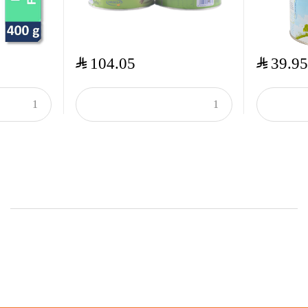
$
$
104.05
39.95
Onsale Products