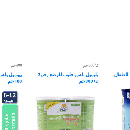
2*800جم
400جم
الأطفال
بليميل بلس حليب للرضع رقم3
2*800جم
400جم