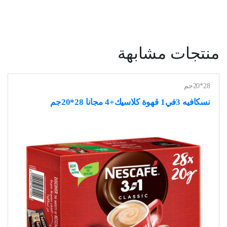
منتجات مشابهة
28*20جم
نسكافيه 3في1 قهوة كلاسيك+4 مجانا 28*20جم