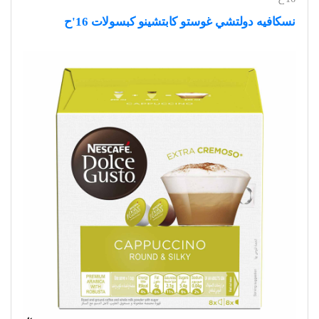
نسكافيه دولتشي غوستو كابتشينو كبسولات 16'ح