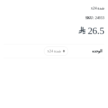
شدة x24
SKU
: 24933
$
26.5
الوحده