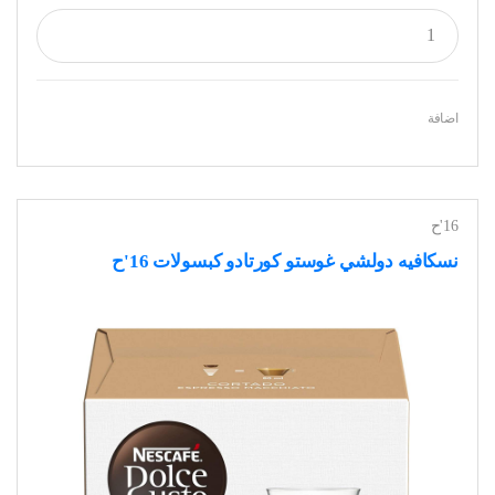
اضافة
16'ح
نسكافيه دولشي غوستو كورتادو كبسولات 16'ح