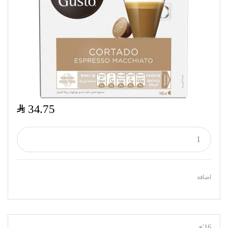
$
34.75
اضافة
16'ح