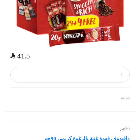
$
41.5
اضافة
90جم
دافيدوف قهوة غنية بالرغوة كريمي 90جم