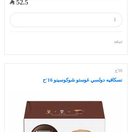
$
52.5
اضافة
16'ح
نسكافيه دولسي غوستو شوكوسينو 16'ح