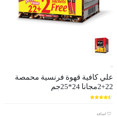
--
علي كافية قهوة فرنسية محمصة
22+2مجانا 24*25جم
5
3
out of
5
based on
customer
اضافة
ratings