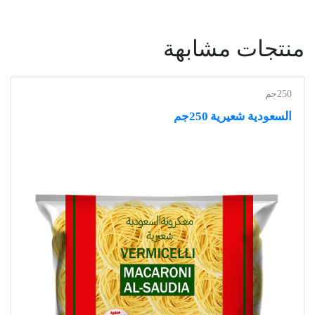
منتجات مشابهة
250جم
السعودية شعيرية 250جم