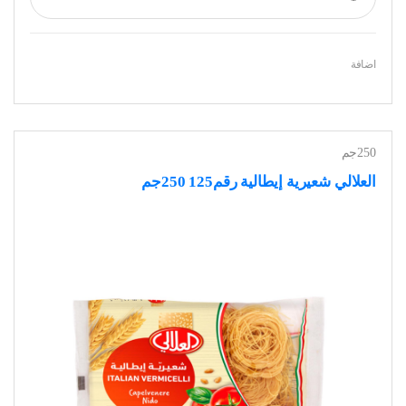
اضافة
250جم
العلالي شعيرية إيطالية رقم125 250جم