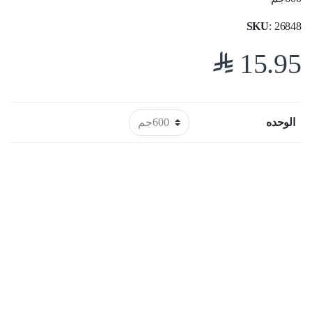
SKU
: 26848
$
15.95
الوحده