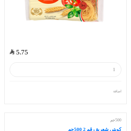
$
5.75
اضافة
500جم
كويتي شعرية رقم 2 500جم