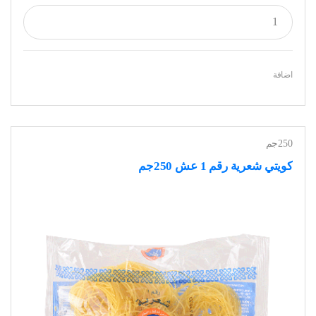
اضافة
250جم
كويتي شعرية رقم 1 عش 250جم