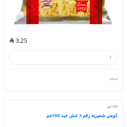
$
3.25
اضافة
500جم
كويتي شعيرية رقم 3 عش جيد 500جم