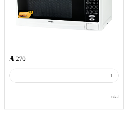
$
270
اضافة
Featured Products