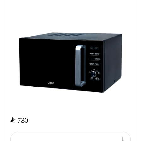
$
730