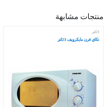
منتجات مشابهة
23لتر
نكاي فرن مايكرويف 23لتر