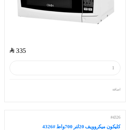
$
335
اضافة
#4326
كليكون ميكروويف 20لتر 700واط #4326