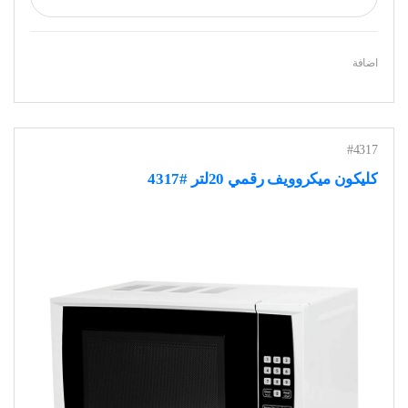
اضافة
#4317
كليكون ميكروويف رقمي 20لتر #4317