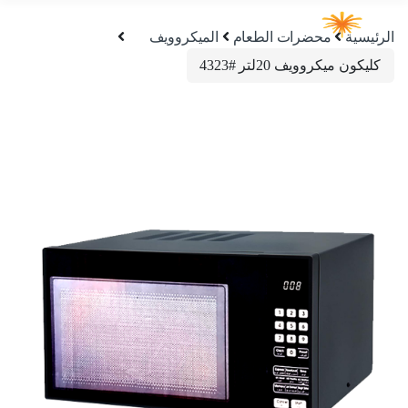
الرئيسية
محضرات الطعام
الميكروويف
كليكون ميكروويف 20لتر #4323