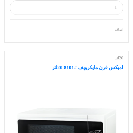
اضافة
20لتر
امبكس فرن مايكرويف #8101 20لتر