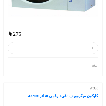
$
275
اضافة
#4320
كليكون ميكروويف 3في1 رقمي 30لتر #4320