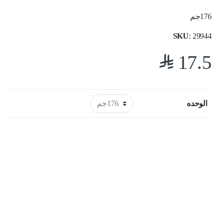
176جم
SKU
: 29944
$
17.5
الوحده