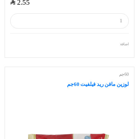
$
2.55
اضافة
60جم
لوزين مافن ريد فيلفيت 60جم