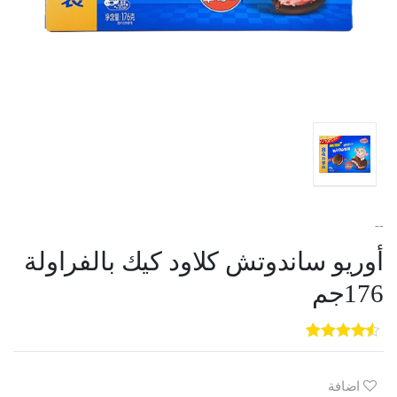
--
أوريو ساندوتش كلاود كيك بالفراولة
176جم
5
3
out of
5
based on
customer
اضافة
ratings