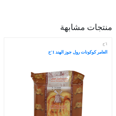
منتجات مشابهة
1'ح
العامر كوكونات رول جوز الهند 1'ح