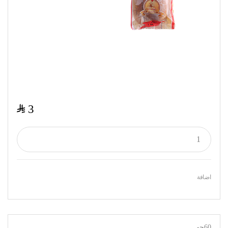
$
3
اضافة
60جم