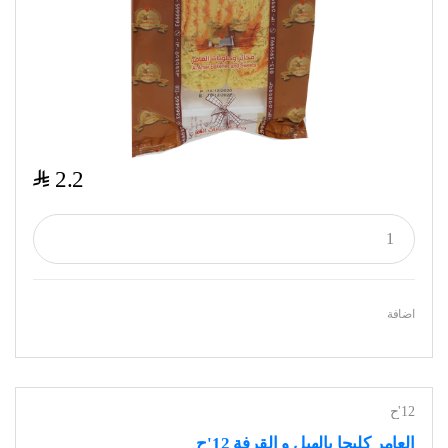
$
2.2
اضافة
12'ح
العامر كليجا بالهيل و القرفة 12'ح