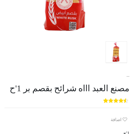
--
مصنع العبد اااه شرائح بقصم بر 1'ح
5
3
out of
5
based on
customer
اضافة
ratings
1'ح