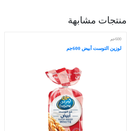
منتجات مشابهة
600جم
لوزين التوست أبيض 600جم