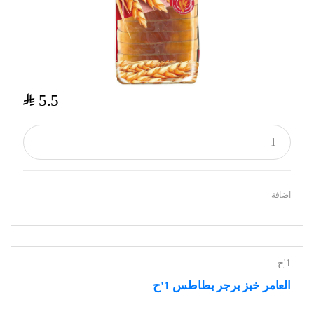
$
5.5
اضافة
1'ح
العامر خبز برجر بطاطس 1'ح