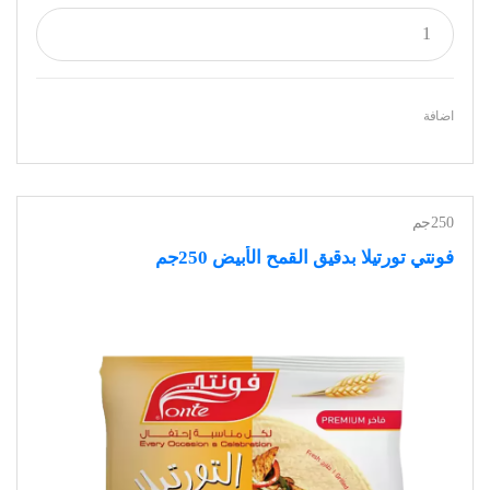
اضافة
250جم
فونتي تورتيلا بدقيق القمح الأبيض 250جم