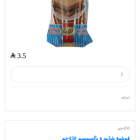
$
3.5
اضافة
450جم
فوشية شابورة بالسمسم 450جم