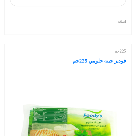
اضافة
225جم
فوديز جبنة حلومي 225جم