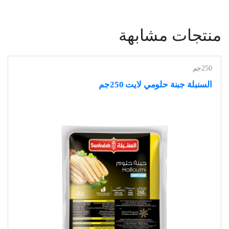
منتجات مشابهة
250جم
السنبلة جبنة حلومي لايت 250جم