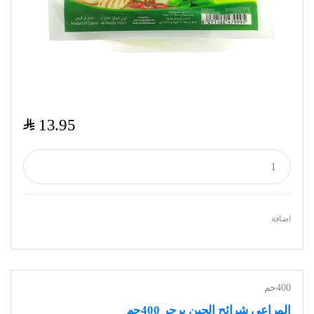
$
13.95
اضافة
400جم
المراعي شرائح الجبن برجر 400جم