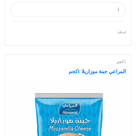
اضافة
1كجم
المراعي جبنة موزاريلا 1كجم