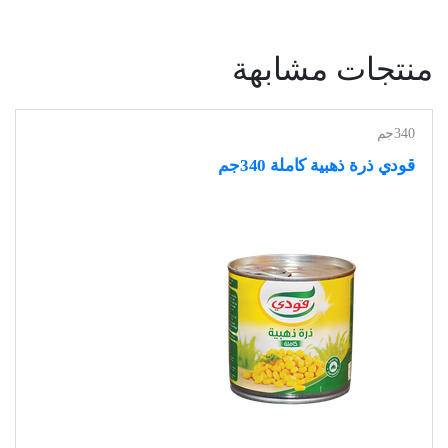
منتجات مشابهة
340جم
قودي ذرة ذهبية كاملة 340جم