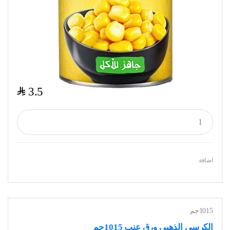
$
3.5
اضافة
1015جم
الكرسي الذهبي ورق عنب 1015جم