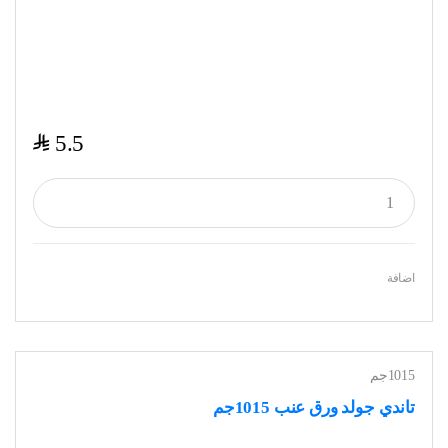
$
5.5
اضافة
1015جم
تاندي جولد ورق عنب 1015جم