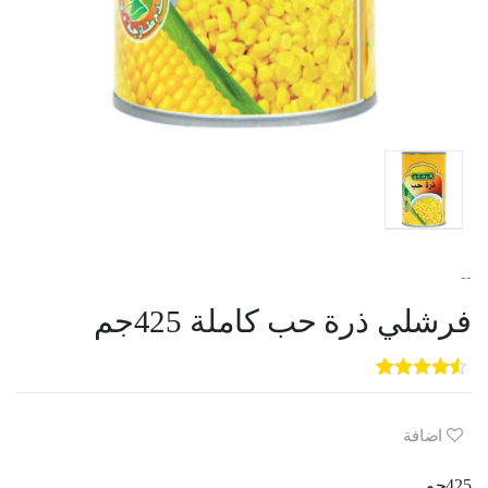
--
فرشلي ذرة حب كاملة 425جم
5
3
out of
5
based on
customer
اضافة
ratings
425جم