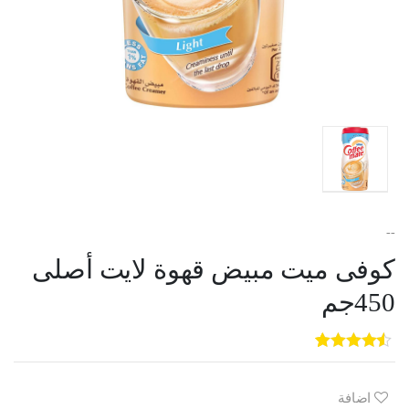
--
كوفى ميت مبيض قهوة لايت أصلى
450جم
5
3
out of
5
based on
customer
اضافة
ratings