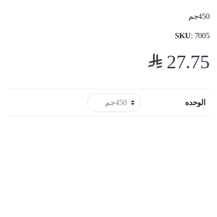
450جم
SKU
: 7005
$
27.75
الوحده