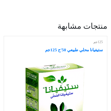
منتجات مشابهة
125جم
ستيفيانا محلي طبيعي 50'ح 125جم