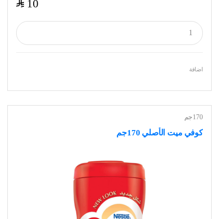
$
10
اضافة
170جم
كوفي ميت الأصلي 170جم