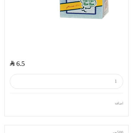
$
6.5
اضافة
500جم