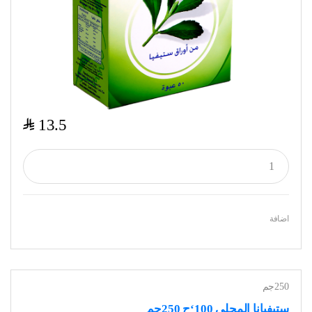
$
13.5
اضافة
250جم
ستيفيانا المحلي 100‘ح 250جم