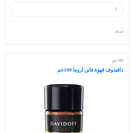
اضافة
100جم
دافيدوف قهوة فاين أروما 100جم