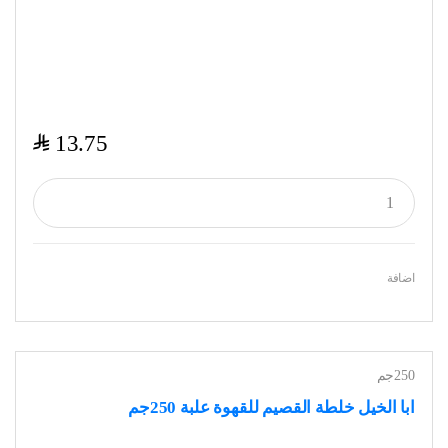
$
13.75
اضافة
250جم
ابا الخيل خلطة القصيم للقهوة علبة 250جم