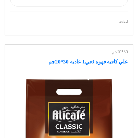
اضافة
30*20جم
علي كافية قهوة 3في1 عادية 30*20جم