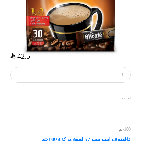
$
42.5
اضافة
100جم
دافيدوف اسبريسو 57 قهوة مركزة 100جم