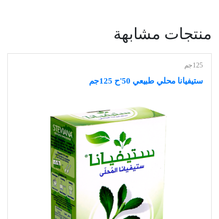
منتجات مشابهة
125جم
ستيفيانا محلي طبيعي 50'ح 125جم