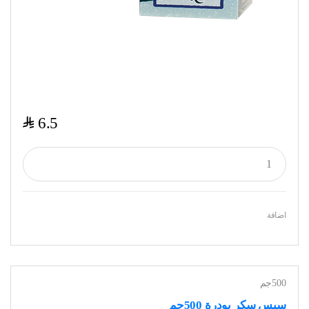
$
6.5
اضافة
500جم
سيس سكر بودرة 500جم