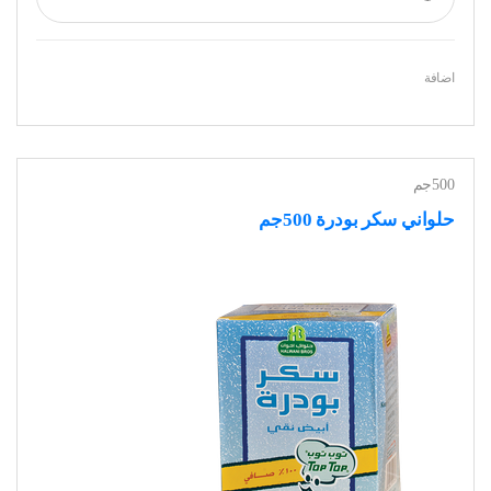
اضافة
500جم
حلواني سكر بودرة 500جم