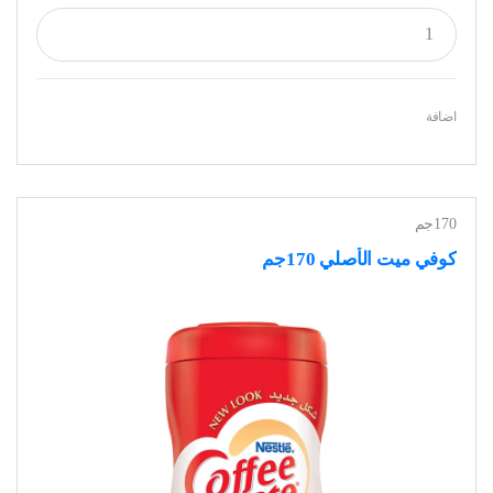
اضافة
170جم
كوفي ميت الأصلي 170جم