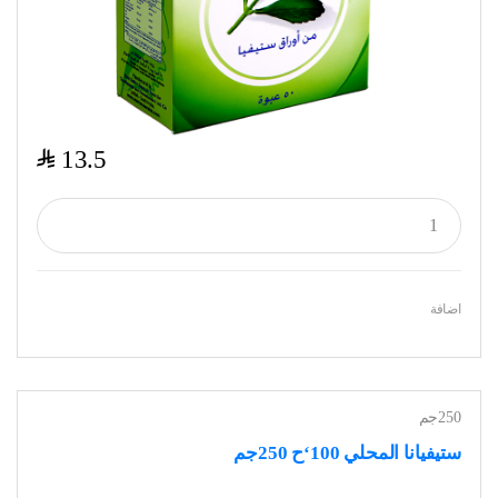
$
13.5
اضافة
250جم
ستيفيانا المحلي 100‘ح 250جم