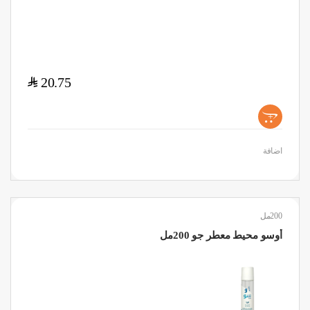
$
20.75
+
اضافة
200مل
أوسو محيط معطر جو 200مل