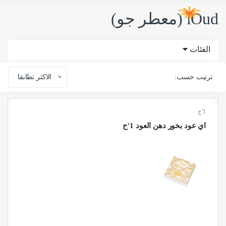
iOud (معطر جو)
الفئات
ترتيب حسب:
الاكثر تطابقا
1'ح
اي عود بخور دهن العود 1'ح