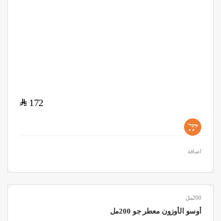
$
172
+
اضافة
200مل
أوسو الأوزون معطر جو 200مل