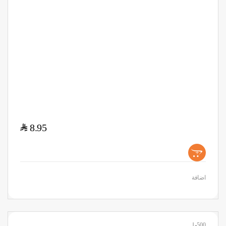
$
8.95
+
اضافة
500مل