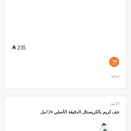
$
235
+
اضافة
720مل
جف كريم بالكريستال الدقيقة الأصلي 720مل