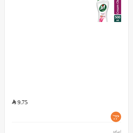
$
9.75
+
اضافة