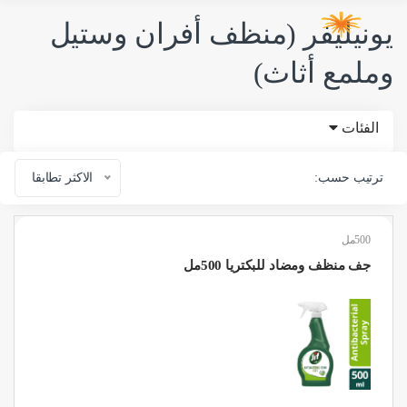
يونيليفر (منظف أفران وستيل
وملمع أثاث)
الفئات
ترتيب حسب:
الاكثر تطابقا
500مل
جف منظف ومضاد للبكتريا 500مل