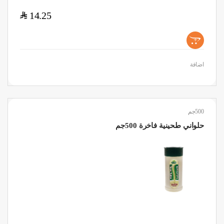
$
14.25
+
اضافة
500جم
حلواني طحينية فاخرة 500جم