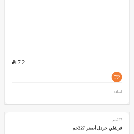
$
7.2
+
اضافة
227جم
فرشلي خردل أصفر 227جم