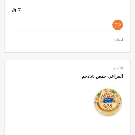
$
7
+
اضافة
250جم
المراعي حمص 250جم