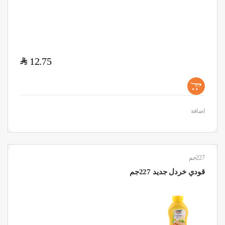
$
12.75
+
اضافة
227جم
قودي خردل جديد 227جم