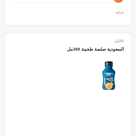
اضافة
300مل
السعودية صلصة طحينة 300مل