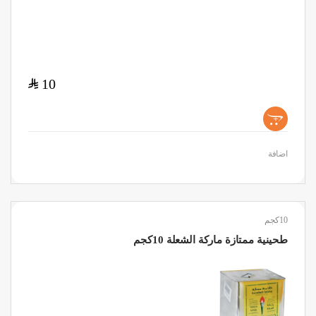
$
10
+
اضافة
10كجم
طحينية ممتازة ماركة الشعلة 10كجم