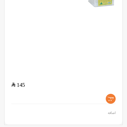
$
145
+
اضافة