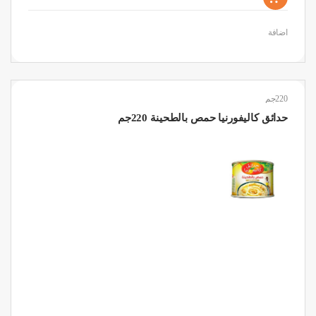
اضافة
220جم
حدائق كاليفورنيا حمص بالطحينة 220جم