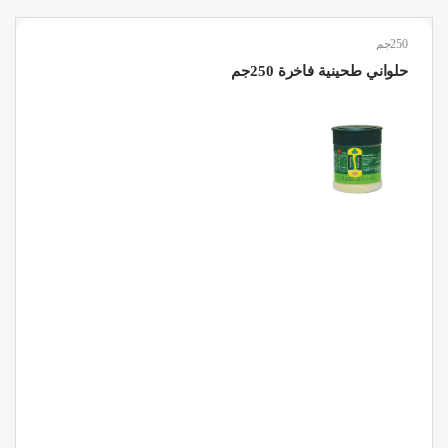
250جم
حلواني طحينية فاخرة 250جم