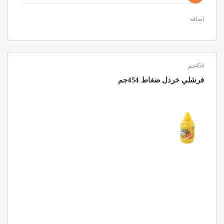
اضافة
454جم
فرشلي خردل ضغاط 454جم