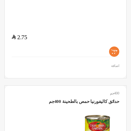
$
2.75
+
اضافة
400جم
حدائق كاليفورنيا حمص بالطحينة 400جم