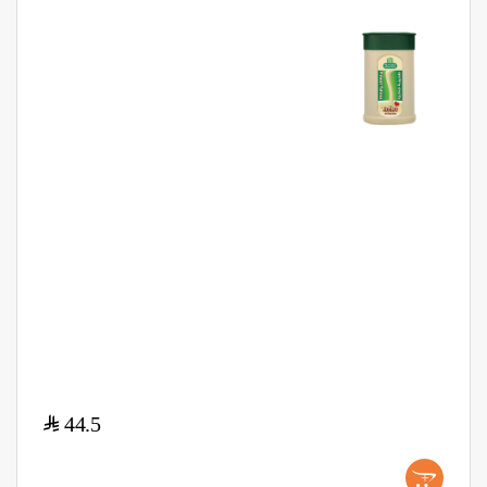
$
44.5
+