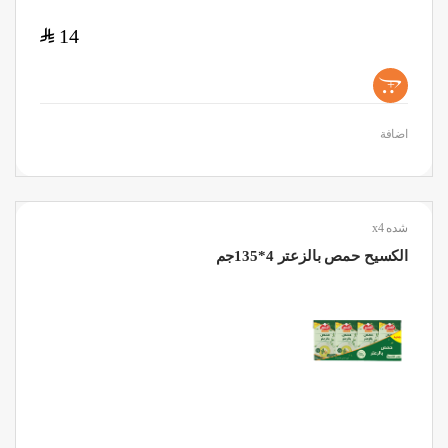
$
14
+
اضافة
شده x4
الكسيح حمص بالزعتر 4*135جم