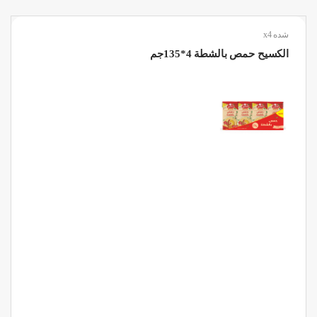
شده x4
الكسيح حمص بالشطة 4*135جم