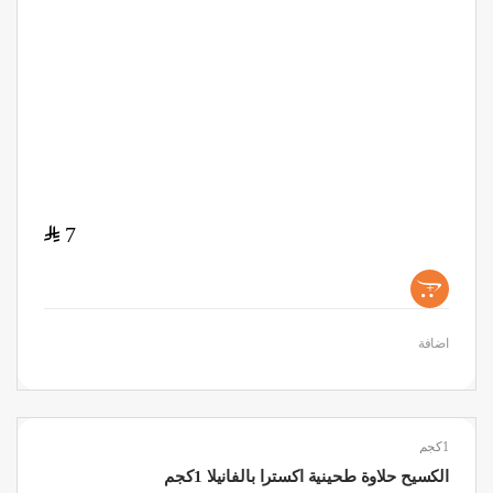
$
7
+
اضافة
1كجم
الكسيح حلاوة طحينية اكسترا بالفانيلا 1كجم