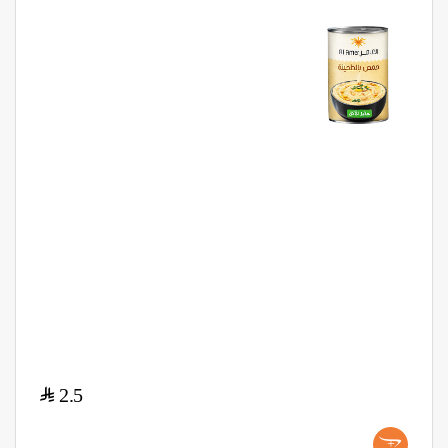
$
2.5
+