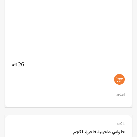
$
26
+
اضافة
1كجم
حلواني طحينية فاخرة 1كجم