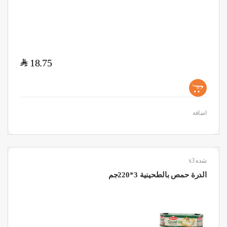
$
18.75
+
اضافة
شده x3
الدرة حمص بالطحينية 3*220جم