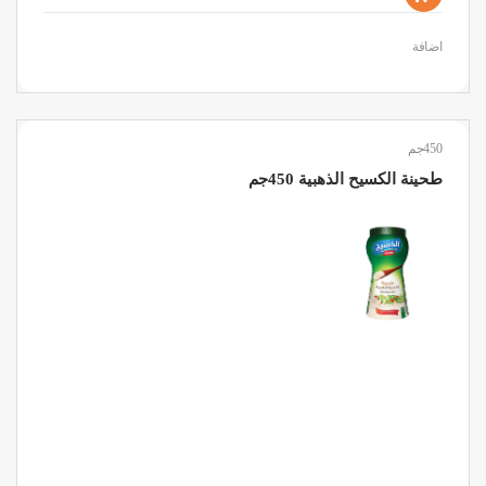
اضافة
450جم
طحينة الكسيح الذهبية 450جم