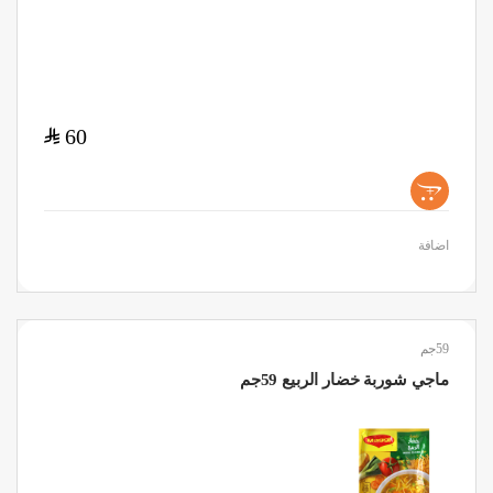
$
60
+
اضافة
59جم
ماجي شوربة خضار الربيع 59جم