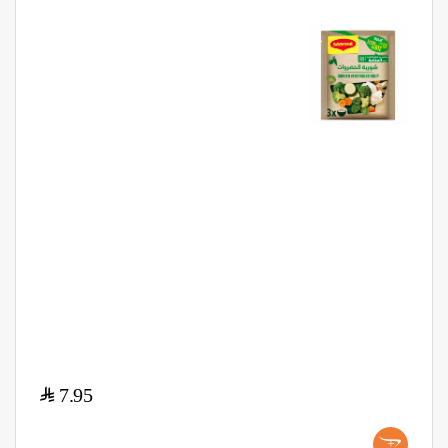
$
7.95
+