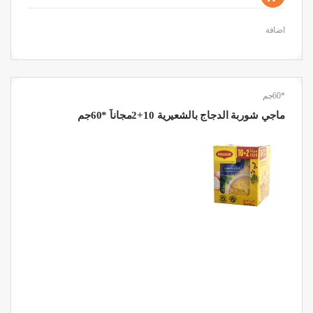
اضافة
*60جم
ماجي شوربة الدجاج بالشعيرية 10+2مجاناً *60جم