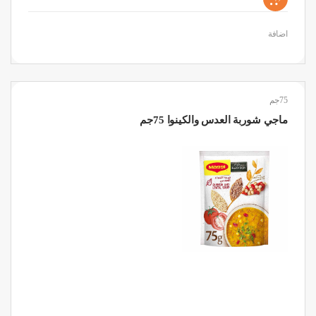
اضافة
75جم
ماجي شوربة العدس والكينوا 75جم