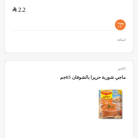
$
2.2
+
اضافة
65جم
ماجي شوربة حريرا بالشوفان 65جم