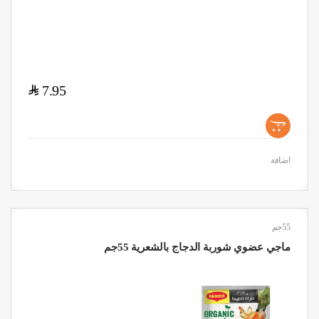
$
7.95
+
اضافة
55جم
ماجي عضوي شوربة الدجاج بالشعرية 55جم