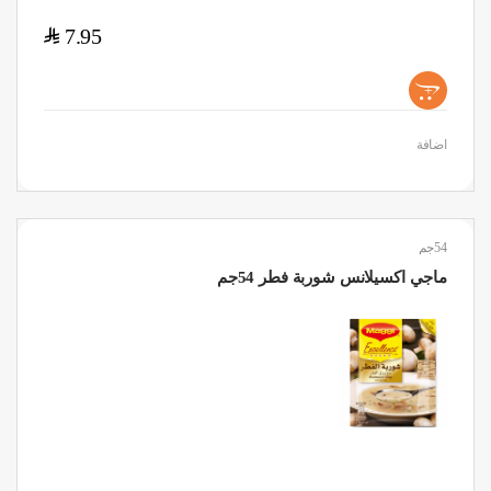
$
7.95
+
اضافة
54جم
ماجي اكسيلانس شوربة فطر 54جم