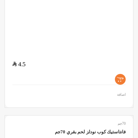
$
4.5
+
اضافة
70جم
فانتاستيك كوب نودلز لحم بقري 70جم