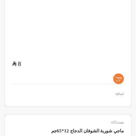
$
8
+
اضافة
شده x12
ماجي شوربة الشوفان الدجاج 12*65جم