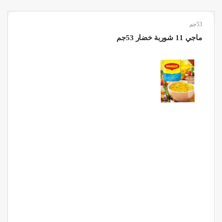
53جم
ماجي 11 شوربة خضار 53جم