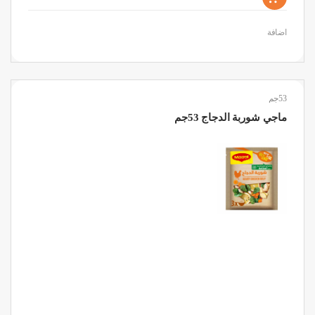
اضافة
53جم
ماجي شوربة الدجاج 53جم