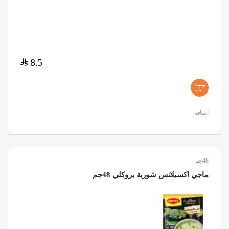
$
8.5
+
اضافة
48جم
ماجي اكسيلانس شوربة بروكلي 48جم