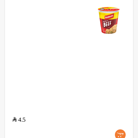
$
4.5
+