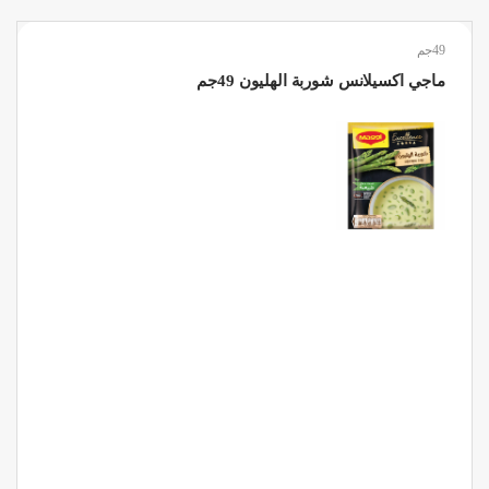
49جم
ماجي اكسيلانس شوربة الهليون 49جم