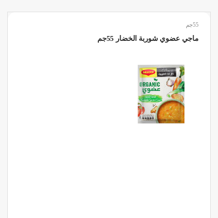
55جم
ماجي عضوي شوربة الخضار 55جم