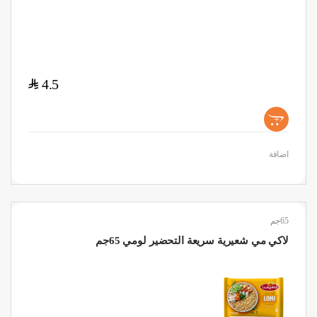
$
4.5
+
اضافة
65جم
لاكي مي شعيرية سريعة التحضير لومي 65جم