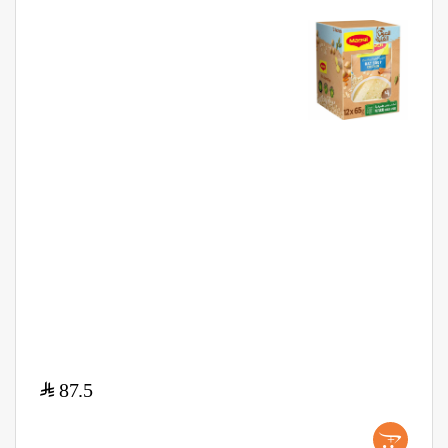
$
87.5
+