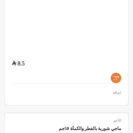
$
8.5
+
اضافة
50جم
ماجي شوربة بالفطر والكمأة 50جم