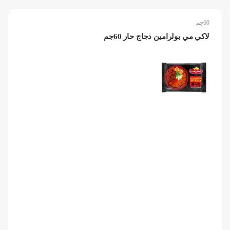
60جم
لاكي مي بولرامين دجاج حار 60جم