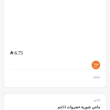
$
6.75
+
اضافة
53جم
ماجي شوربة خضروات 53جم