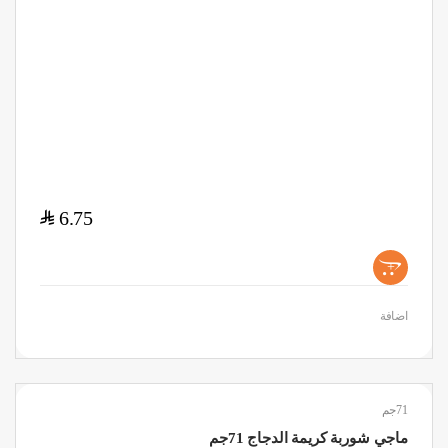
$
6.75
+
اضافة
71جم
ماجي شوربة كريمة الدجاج 71جم