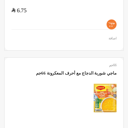
$
6.75
+
اضافة
66جم
ماجي شوربة الدجاج مع أحرف المعكرونة 66جم