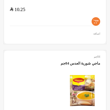
$
10.25
+
اضافة
84جم
ماجي شوربة العدس 84جم