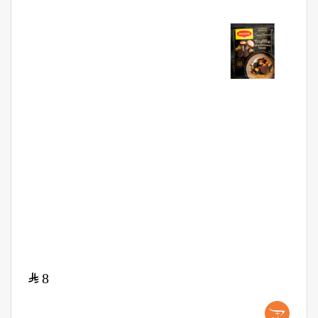
$
8
+