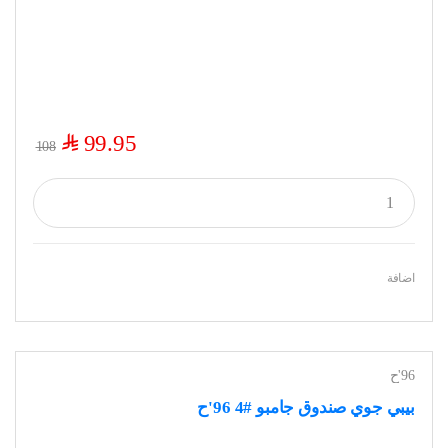
$
99.95
108
اضافة
96'ح
بيبي جوي صندوق جامبو #4 96'ح