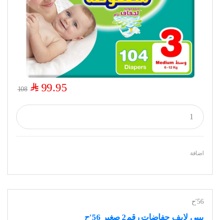
$
99.95
108
اضافة
56'ح
بيبي لايف حفاضات رقم2 صغير 56'ح