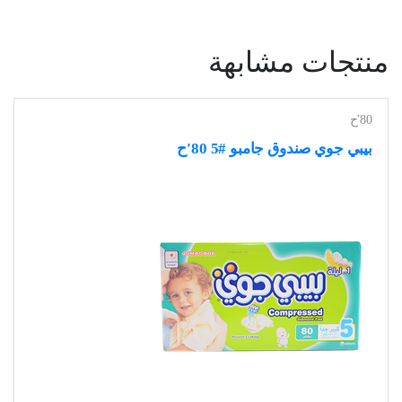
منتجات مشابهة
80'ح
بيبي جوي صندوق جامبو #5 80'ح