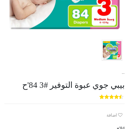
--
بيبي جوي عبوة التوفير #3 84'ح
5
3
out of
5
based on
customer
اضافة
ratings
84'ح