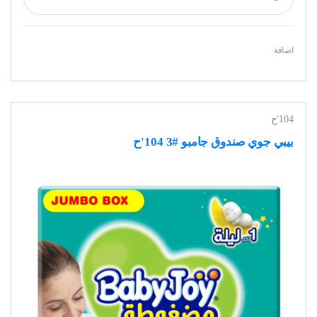
اضافة
104'ح
بيبي جوي صندوق جامبو #3 104'ح