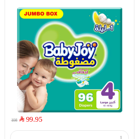
$
99.95
108