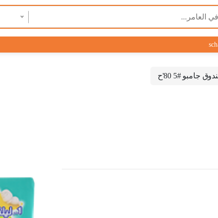
sch
 جامبو #5 80'ح