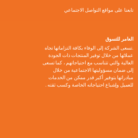
ل
و
ل
ا
ة
تابعنا على مواقع التواصل الاجتماعي
ص
أ
ك
ف
ت
ح
ع
و
ط
و
ا
و
ل
ل
ر
ا
ل
ن
ى
ا
ل
العامر للتسوق
ا
م
ا
م
ت
ب
.تسعى الشركة إلى الوفاء بكافة التزاماتها تجاه
ل
و
ل
ب
ه
ط
عملائها من خلال توفير المنتجات ذات الجودة
م
م
ا
ت
ي
ا
العالية والتي تتناسب مع احتياجاتهم ، كما تسعى
ح
ع
د
و
ع
ط
إلى ضمان مسؤوليتها الاجتماعية من خلال
ا
ا
ك
ا
ز
اً
س
مبادراتها بتوفير أكبر قدر ممكن من الخدمات
ل
ر
ر
ل
ي
للعميل وإشباع احتياجاته الخاصة وكسب ثقته .
ا
ع
م
و
ب
ع
ل
ن
و
ن
ل
ا
ا
م
ا
م
ة
ا
ت
ل
ش
ي
ن
س
ا
م
ر
ة
ا
ت
ل
ا
و
ب
د
ي
م
ع
ء
ب
ا
ي
ك