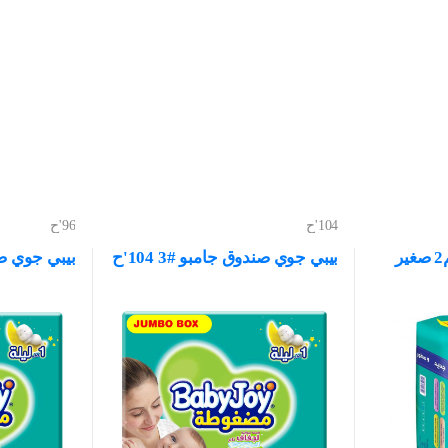
104'ح
96'ح
بيبي لايف حفاضات رقم2 صغير
بيبي جوي صندوق جامبو #3 104'ح
بيبي جوي صندو