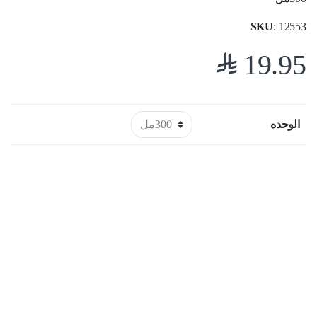
SKU
: 12553
$
19.95
الوحده