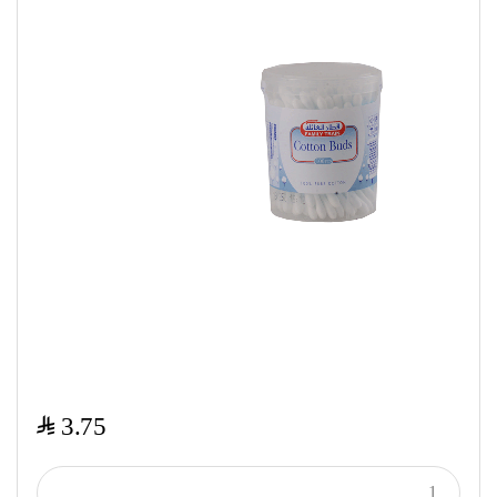
$
3.75