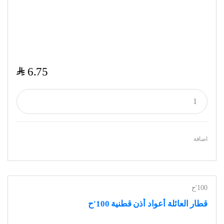
$
6.75
اضافة
100'ح
قطار العائلة أعواد أذن قطنية 100'ح