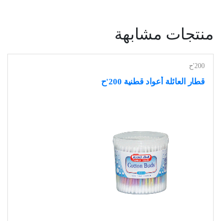
منتجات مشابهة
200'ح
قطار العائلة أعواد قطنية 200'ح