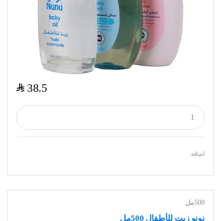
$
38.5
اضافة
500مل
نونو زيت للأطفال 500مل