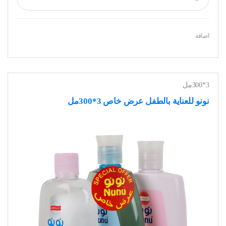
اضافة
3*300مل
نونو للعناية بالطفل عرض خاص 3*300مل