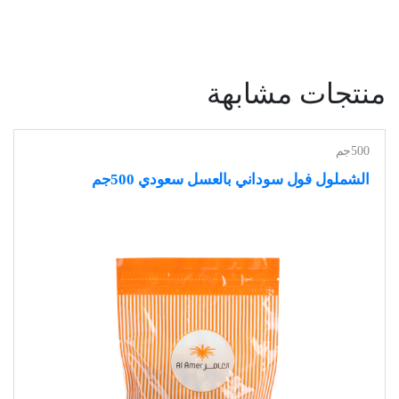
منتجات مشابهة
500جم
الشملول فول سوداني بالعسل سعودي 500جم