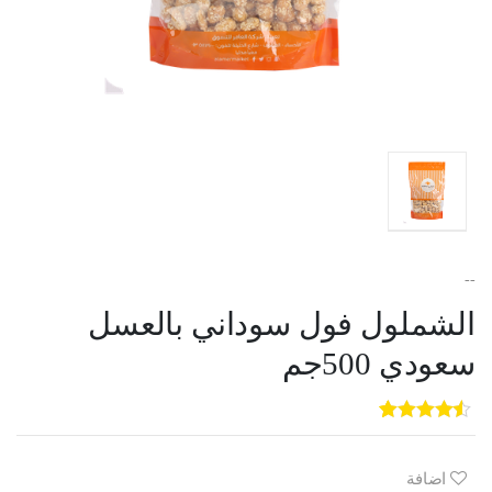
--
الشملول فول سوداني بالعسل
سعودي 500جم
5
3
out of
5
based on
customer
اضافة
ratings