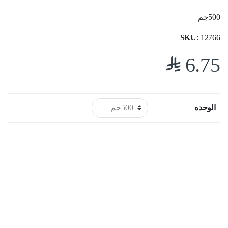
500جم
SKU
: 12766
$
6.75
الوحده