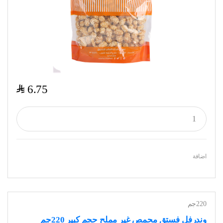
$
6.75
اضافة
220جم
وندرفل فستق محمص غير مملح حجم كبير 220جم