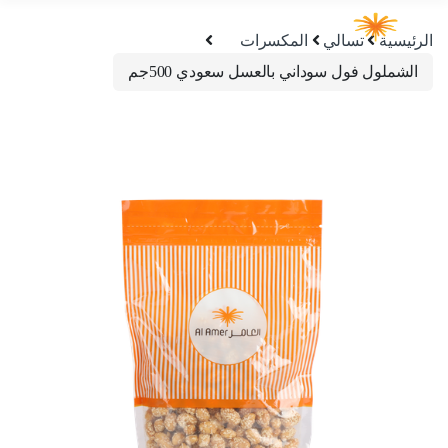
الرئيسية
تسالي
المكسرات
الشملول فول سوداني بالعسل سعودي 500جم