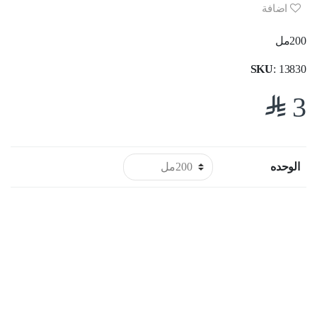
customer
اضافة
ratings
200مل
SKU
: 13830
$
3
الوحده