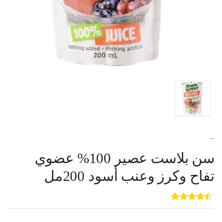
--
سن بلاست عصير 100% عضوي
تفاح وكرز وعنب أسود 200مل
5
3
out of
5
based on