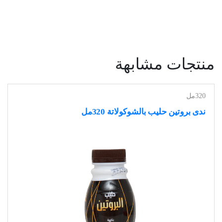
منتجات مشابهة
320مل
ندى بروتين حليب بالشوكولاتة 320مل