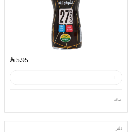
$
5.95
اضافة
1لتر