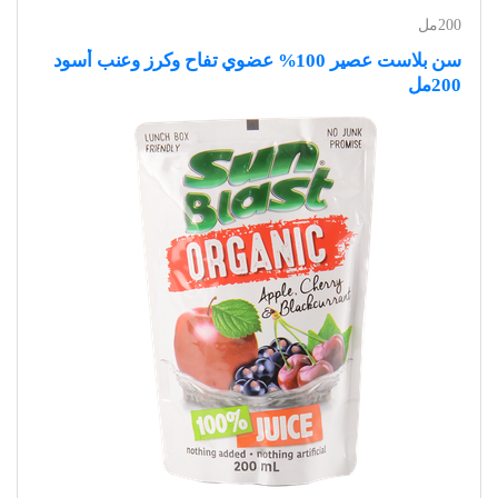
200مل
سن بلاست عصير 100% عضوي تفاح وكرز وعنب أسود
200مل