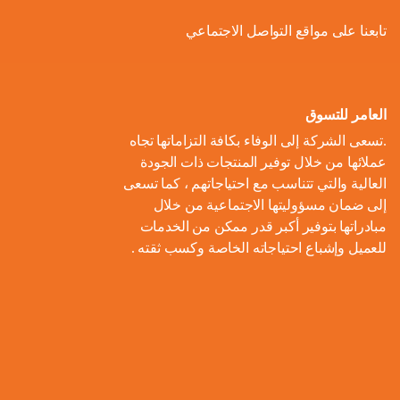
ل
و
ل
ا
ة
تابعنا على مواقع التواصل الاجتماعي
ص
أ
ك
ف
ت
ح
ع
و
ط
و
ا
و
ل
ل
ر
ا
ل
ن
ى
ا
ل
العامر للتسوق
ا
م
ا
م
ت
ب
.تسعى الشركة إلى الوفاء بكافة التزاماتها تجاه
ل
و
ل
ب
ه
ط
عملائها من خلال توفير المنتجات ذات الجودة
م
م
ا
ت
ي
ا
العالية والتي تتناسب مع احتياجاتهم ، كما تسعى
ح
ع
د
و
ع
ط
إلى ضمان مسؤوليتها الاجتماعية من خلال
ا
ا
ك
ا
ز
اً
س
مبادراتها بتوفير أكبر قدر ممكن من الخدمات
ل
ر
ر
ل
ي
للعميل وإشباع احتياجاته الخاصة وكسب ثقته .
ا
ع
م
و
ب
ع
ل
ن
و
ن
ل
ا
ا
م
ا
م
ة
ا
ت
ل
ش
ي
ن
س
ا
م
ر
ة
ا
ت
ل
ا
و
ب
د
ي
م
ع
ء
ب
ا
ي
ك