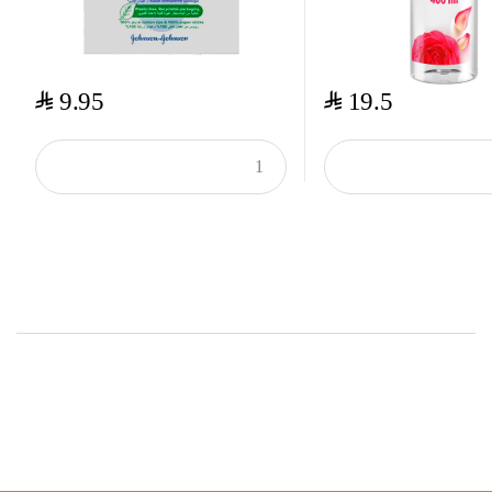
$
$
9.95
19.5
Top Rated Products