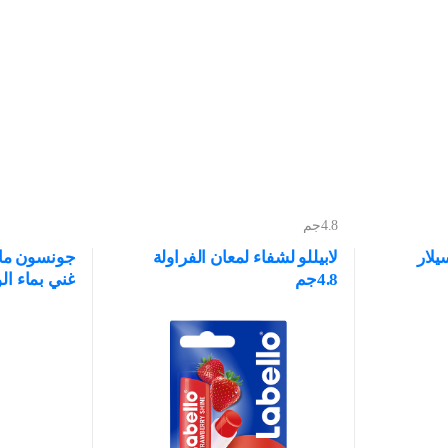
4.8جم
يلار
لابيللو لشفاء لمعان الفراولة
جونسون ماء
4.8جم
غني بماء الورد 0