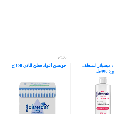
100'ح
 ميسيلار المنظف
جونسن أعواد قطن للأذن 100'ح
40مل