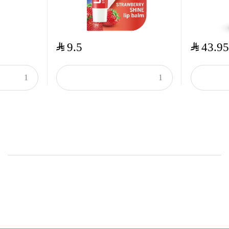
$
$
9.5
43.95
Onsale Products