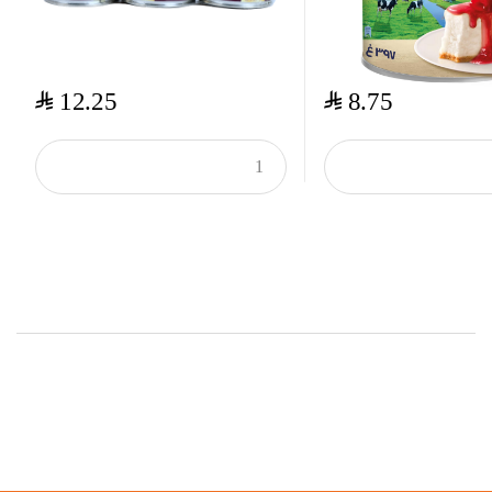
$
$
12.25
8.75
Top Rated Products