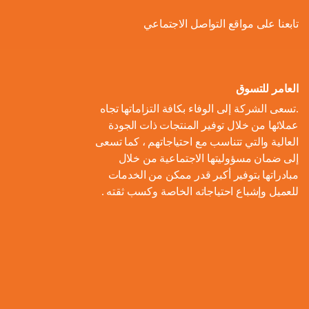
ل
و
ل
ا
ة
تابعنا على مواقع التواصل الاجتماعي
ص
أ
ك
ف
ت
ح
ع
و
ط
و
ا
و
ل
ل
ر
ا
ل
ن
ى
ا
ل
العامر للتسوق
ا
م
ا
م
ت
ب
.تسعى الشركة إلى الوفاء بكافة التزاماتها تجاه
ل
و
ل
ب
ه
ط
عملائها من خلال توفير المنتجات ذات الجودة
م
م
ا
ت
ي
ا
العالية والتي تتناسب مع احتياجاتهم ، كما تسعى
ح
ع
د
و
ع
ط
إلى ضمان مسؤوليتها الاجتماعية من خلال
ا
ا
ك
ا
ز
اً
س
مبادراتها بتوفير أكبر قدر ممكن من الخدمات
ل
ر
ر
ل
ي
للعميل وإشباع احتياجاته الخاصة وكسب ثقته .
ا
ع
م
و
ب
ع
ل
ن
و
ن
ل
ا
ا
م
ا
م
ة
ا
ت
ل
ش
ي
ن
س
ا
م
ر
ة
ا
ت
ل
ا
و
ب
د
ي
م
ع
ء
ب
ا
ي
ك