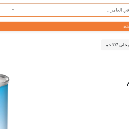
sch
 397جم