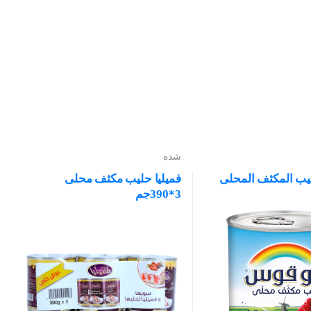
شده
ب المكثف المحلى
فميليا حليب مكثف محلى
3*390جم