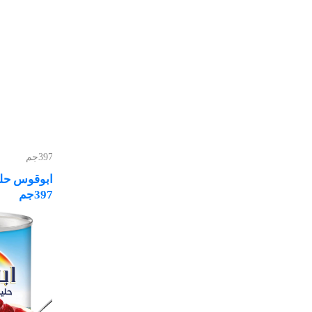
397جم
ابوقوس حلي
397جم