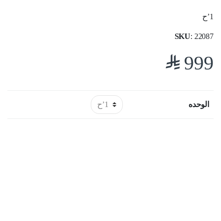
1’ح
SKU
: 22087
$
999
الوحده