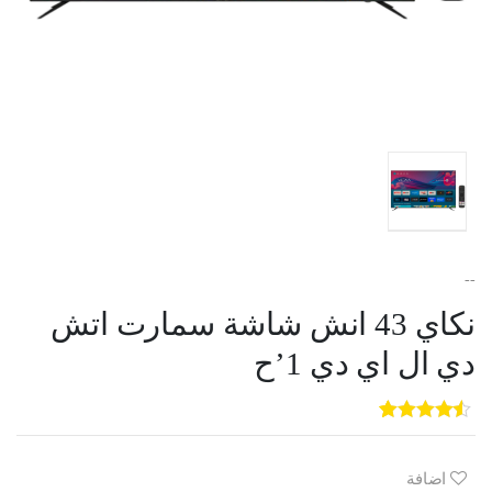
--
نكاي 43 انش شاشة سمارت اتش
دي ال اي دي 1’ح
5
3
out of
5
based on
customer
اضافة
ratings