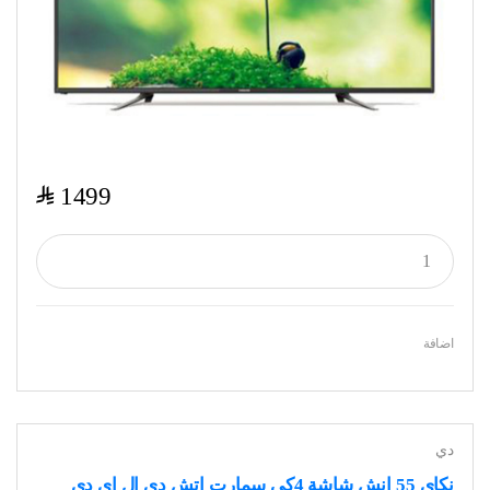
$
1499
اضافة
دي
نكاي 55 انش شاشة 4كي سمارت اتش دي ال اي دي