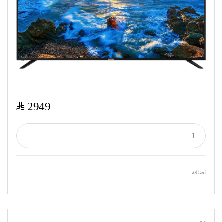
$
2949
اضافة
دي