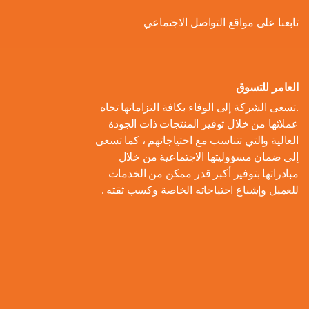
ل
و
ل
ا
ة
تابعنا على مواقع التواصل الاجتماعي
ص
أ
ك
ف
ت
ح
ع
و
ط
و
ا
و
ل
ل
ر
ا
ل
ن
ى
ا
ل
العامر للتسوق
ا
م
ا
م
ت
ب
.تسعى الشركة إلى الوفاء بكافة التزاماتها تجاه
ل
و
ل
ب
ه
ط
عملائها من خلال توفير المنتجات ذات الجودة
م
م
ا
ت
ي
ا
العالية والتي تتناسب مع احتياجاتهم ، كما تسعى
ح
ع
د
و
ع
ط
إلى ضمان مسؤوليتها الاجتماعية من خلال
ا
ا
ك
ا
ز
اً
س
مبادراتها بتوفير أكبر قدر ممكن من الخدمات
ل
ر
ر
ل
ي
للعميل وإشباع احتياجاته الخاصة وكسب ثقته .
ا
ع
م
و
ب
ع
ل
ن
و
ن
ل
ا
ا
م
ا
م
ة
ا
ت
ل
ش
ي
ن
س
ا
م
ر
ة
ا
ت
ل
ا
و
ب
د
ي
م
ع
ء
ب
ا
ي
ك