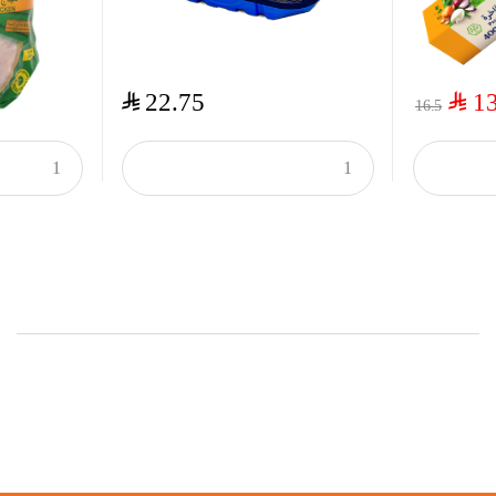
$
$
22.75
1
16.5
Onsale Products