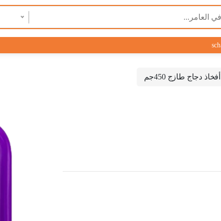
sch
فخاذ دجاج طازج 450جم