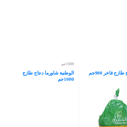
1000جم
ازج فاخر 900جم
الوطنية شاورما دجاج طازج
1000جم