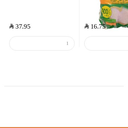
$
$
37.95
16.75
Top Rated Products