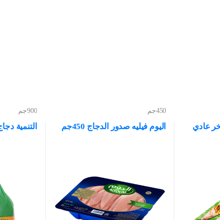
450جم
900جم
ر عادي
اليوم فيليه صدور الدجاج 450جم
التنمية دجاج ط