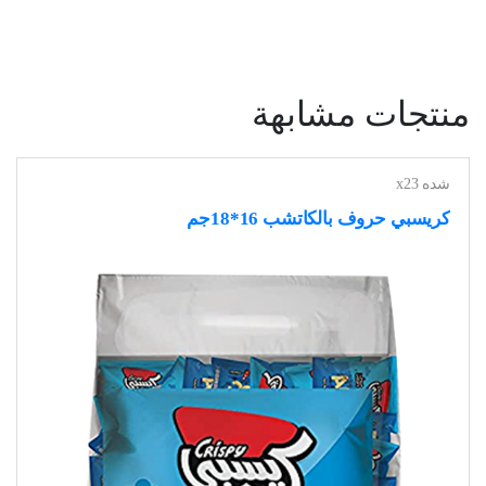
منتجات مشابهة
شده x23
كريسبي حروف بالكاتشب 16*18جم