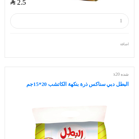
$
2.5
اضافة
شده x20
البطل دبي سناكس ذرة بنكهة الكاتشب 20*15جم