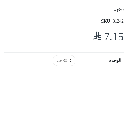
80جم
SKU
: 31242
$
7.15
الوحده