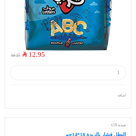
$
12.95
14.25
اضافة
شده x18
البطل فشار بالزبدة 18*14جم