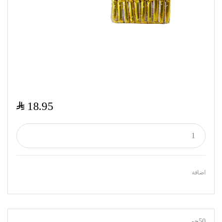
$
18.95
اضافة
50جم