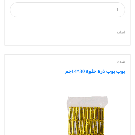
اضافة
شده
بوب بوب ذرة حلوة 30*14جم