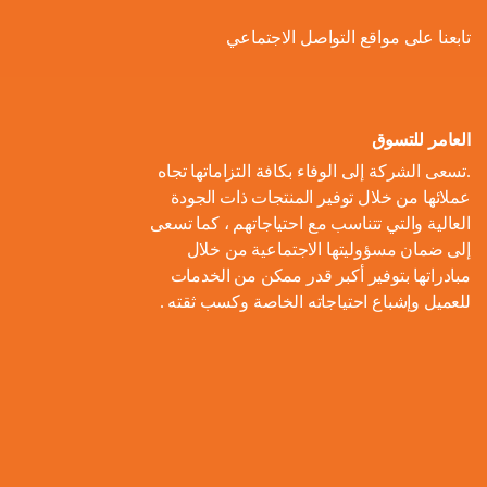
ل
و
ل
ا
ة
تابعنا على مواقع التواصل الاجتماعي
ص
أ
ك
ف
ت
ح
ع
و
ط
و
ا
و
ل
ل
ر
ا
ل
ن
ى
ا
ل
العامر للتسوق
ا
م
ا
م
ت
ب
.تسعى الشركة إلى الوفاء بكافة التزاماتها تجاه
ل
و
ل
ب
ه
ط
عملائها من خلال توفير المنتجات ذات الجودة
م
م
ا
ت
ي
ا
العالية والتي تتناسب مع احتياجاتهم ، كما تسعى
ح
ع
د
و
ع
ط
إلى ضمان مسؤوليتها الاجتماعية من خلال
ا
ا
ك
ا
ز
اً
س
مبادراتها بتوفير أكبر قدر ممكن من الخدمات
ل
ر
ر
ل
ي
للعميل وإشباع احتياجاته الخاصة وكسب ثقته .
ا
ع
م
و
ب
ع
ل
ن
و
ن
ل
ا
ا
م
ا
م
ة
ا
ت
ل
ش
ي
ن
س
ا
م
ر
ة
ا
ت
ل
ا
و
ب
د
ي
م
ع
ء
ب
ا
ي
ك