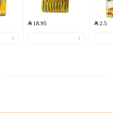
$
$
18.95
2.5
Onsale Products