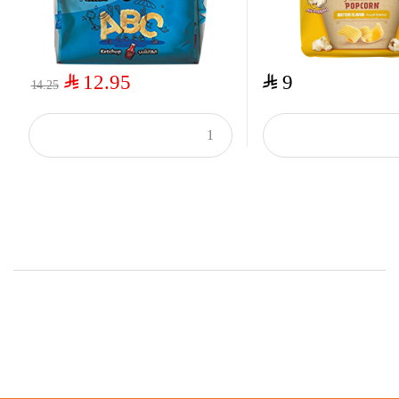
$
$
12.95
9
14.25
Top Rated Products