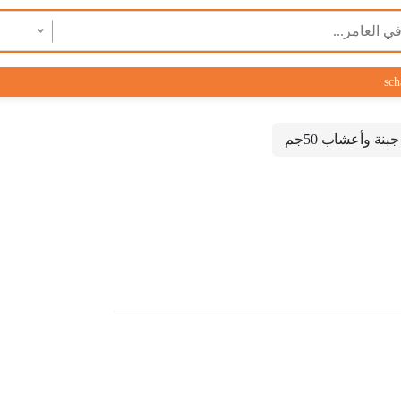
sch
نة وأعشاب 50جم