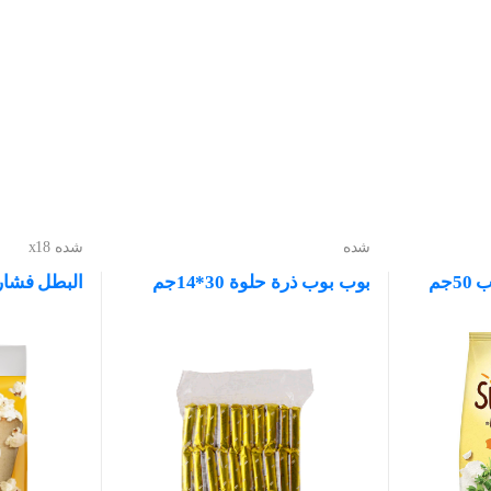
شده
شده x18
جم
بوب بوب ذرة حلوة 30*14جم
البطل فشار بالز