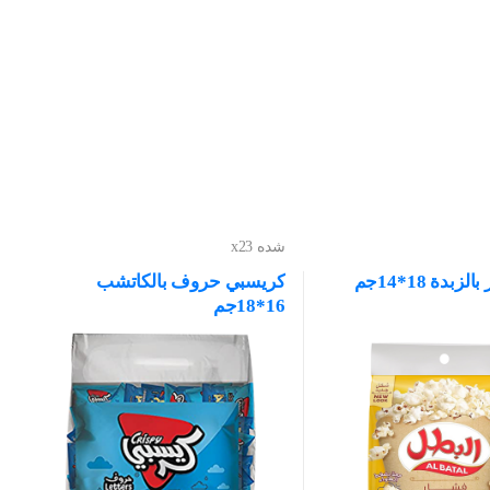
شده x23
بدة 18*14جم
كريسبي حروف بالكاتشب
16*18جم