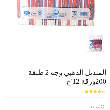
--
المنديل الذهبي وجه 2 طبقة
200ورقة 12'ح
5
3
out of
5
based on
customer
اضافة
ratings