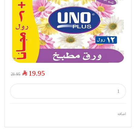
$
19.95
21.95
اضافة