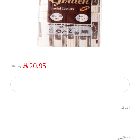
$
20.95
25.95
اضافة
300متر