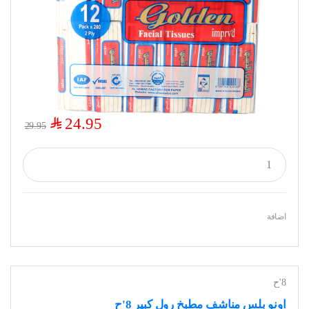
$
24.95
29.95
اضافة
8'ح
اونو بلس مناشف مطبخ رول كبير 8'ح