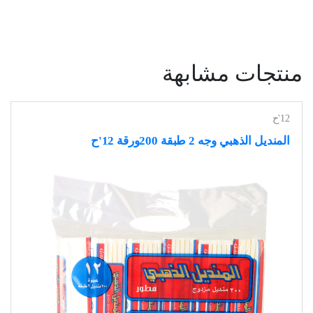
منتجات مشابهة
12'ح
المنديل الذهبي وجه 2 طبقة 200ورقة 12'ح