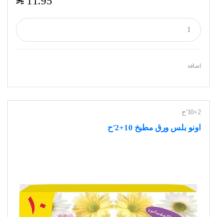
$
11.95
اضافة
10+2'ح
اونو بلس ورق مطبخ 10+2'ح