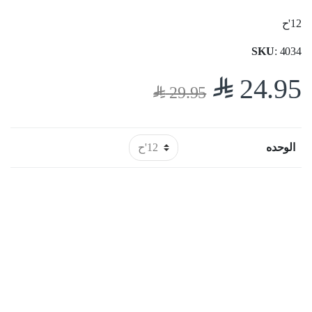
12'ح
SKU
: 4034
$
24.95
$
29.95
الوحده