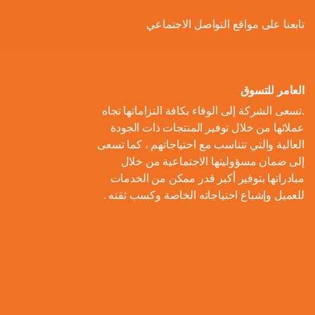
ل
و
ل
ا
ة
تابعنا على مواقع التواصل الاجتماعي
ص
أ
ك
ف
ت
ح
ع
و
ط
و
ا
و
ل
ل
ر
ا
ل
ن
ى
ا
ل
العامر للتسوق
ا
م
ا
م
ت
ب
.تسعى الشركة إلى الوفاء بكافة التزاماتها تجاه
ل
و
ل
ب
ه
ط
عملائها من خلال توفير المنتجات ذات الجودة
م
م
ا
ت
ي
ا
العالية والتي تتناسب مع احتياجاتهم ، كما تسعى
ح
ع
د
و
ع
ط
إلى ضمان مسؤوليتها الاجتماعية من خلال
ا
ا
ك
ا
ز
اً
س
مبادراتها بتوفير أكبر قدر ممكن من الخدمات
ل
ر
ر
ل
ي
للعميل وإشباع احتياجاته الخاصة وكسب ثقته .
ا
ع
م
و
ب
ع
ل
ن
و
ن
ل
ا
ا
م
ا
م
ة
ا
ت
ل
ش
ي
ن
س
ا
م
ر
ة
ا
ت
ل
ا
و
ب
د
ي
م
ع
ء
ب
ا
ي
ك