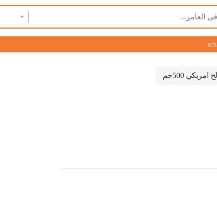
sch
ريكي 500جم