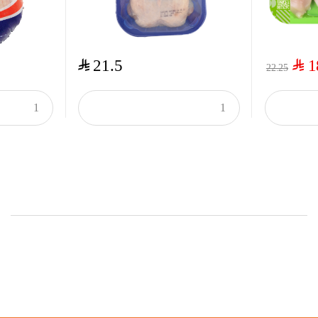
$
$
21.5
1
22.25
Onsale Products