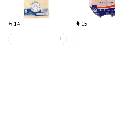
$
$
14
15
Top Rated Products