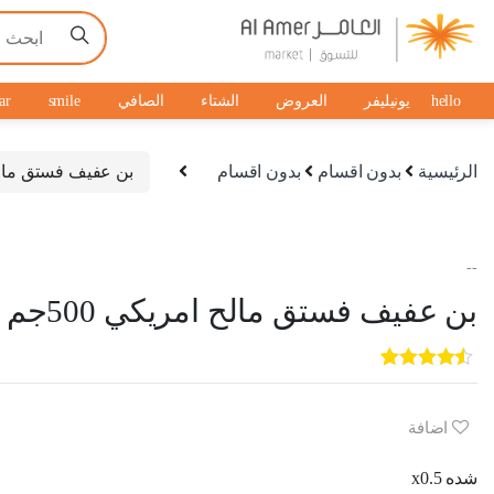
hello
يونيليفر
العروض
الشتاء
الصافي
smile
ar
الرئيسية
بدون اقسام
بدون اقسام
بن عفيف فستق مالح ام
حسابي
ا
ل
--
ك
ص
بن عفيف فستق مالح امريكي 500جم
ل
ف
h
ا
ح
e
ل
ة
5
3
out of
5
ي
l
أ
ا
based on
customer
و
l
ق
ل
اضافة
ratings
ا
ن
o
س
ر
شده x0.5
ل
ي
ا
ئ