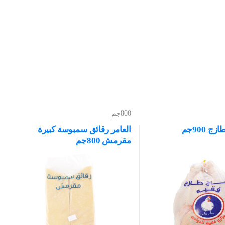
800جم
 900جم
العامر رقائق سمبوسة كبيرة
مقرمش 800جم