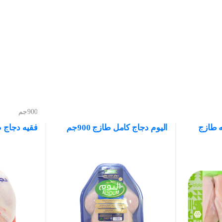
900جم
 طازج
اليوم دجاج كامل طازج 900جم
فقيه دجاج طازج