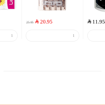
$
$
20.95
11.95
25.95
Onsale Products