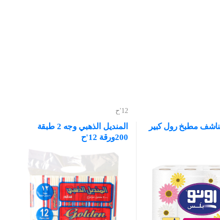
12'ح
ناشف مطبخ رول كبير
المنديل الذهبي وجه 2 طبقة
200ورقة 12'ح