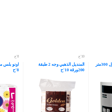
10'ح
8'ح
تر
المنديل الذهبي وجه 2 طبقة
اونو بلس م
200ورقة 10'ح
8'ح