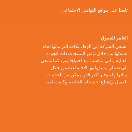
ل
و
ل
ا
ة
تابعنا على مواقع التواصل الاجتماعي
ص
أ
ك
ف
ت
ح
ع
و
ط
و
ا
و
ل
ل
ر
ا
ل
ن
ى
ا
ل
العامر للتسوق
ا
م
ا
م
ت
ب
.تسعى الشركة إلى الوفاء بكافة التزاماتها تجاه
ل
و
ل
ب
ه
ط
عملائها من خلال توفير المنتجات ذات الجودة
م
م
ا
ت
ي
ا
العالية والتي تتناسب مع احتياجاتهم ، كما تسعى
ح
ع
د
و
ع
ط
إلى ضمان مسؤوليتها الاجتماعية من خلال
ا
ا
ك
ا
ز
اً
س
مبادراتها بتوفير أكبر قدر ممكن من الخدمات
ل
ر
ر
ل
ي
للعميل وإشباع احتياجاته الخاصة وكسب ثقته .
ا
ع
م
و
ب
ع
ل
ن
و
ن
ل
ا
ا
م
ا
م
ة
ا
ت
ل
ش
ي
ن
س
ا
م
ر
ة
ا
ت
ل
ا
و
ب
د
ي
م
ع
ء
ب
ا
ي
ك