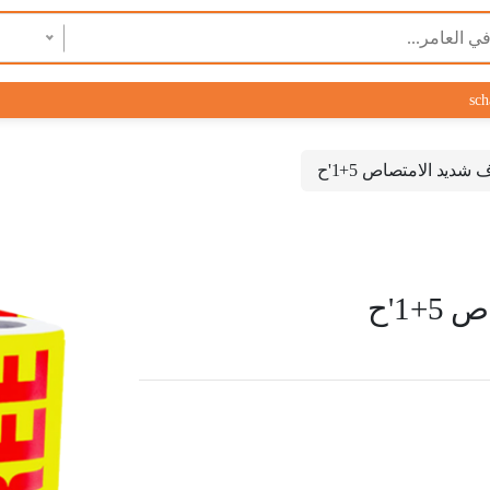
sch
ديد الامتصاص 5+1'ح
1'ح