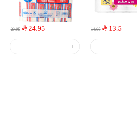
$
$
24.95
13.5
29.95
14.95
Top Rated Products