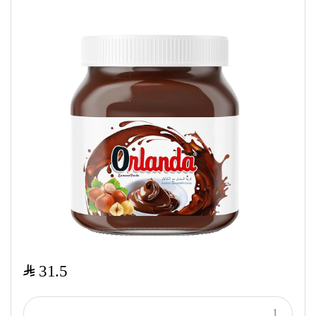
$
31.5