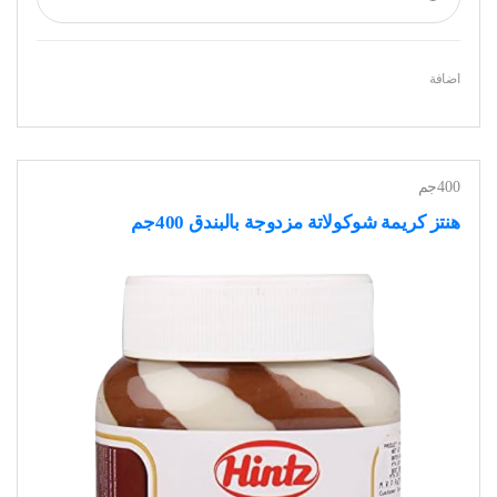
اضافة
400جم
هنتز كريمة شوكولاتة مزدوجة بالبندق 400جم