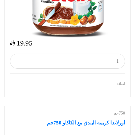
$
19.95
اضافة
750جم
أورلاندا كريمة البندق مع الكاكاو 750جم