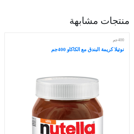
منتجات مشابهة
400جم
نوتيلا كريمة البندق مع الكاكاو 400جم