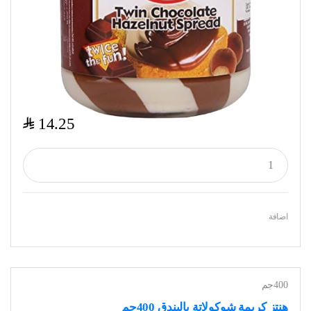
$
14.25
اضافة
400جم
هنتز كريمة شوكولاتة بالبندق 400جم