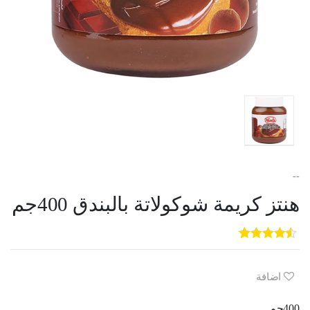
--
هنتز كريمة شوكولاتة بالبندق 400جم
5
3
out of
5
based on
customer
اضافة
ratings
400جم