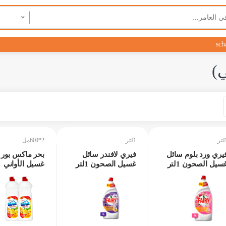
sch
)
ر
1لتر
2*600مل
يري ورد بلوم سائل
فيري لافندر سائل
بحر ماكس بور 
سيل الصحون 1لتر
غسيل الصحون 1لتر
غسيل الأواني
2*600مل