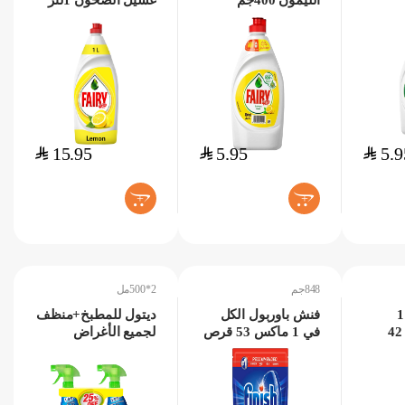
الليمون 400جم
غسيل الصحون 1لتر
$
15.95
$
5.95
$
5.9
+
+
848جم
2*500مل
فنش الكل في 1
فنش باوربول الكل
ديتول للمطبخ+منظف
برائحة الليمون 42
في 1 ماكس 53 قرص
لجميع الأغراض
848جم
25%خصم 2*500مل