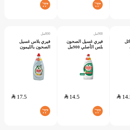
+
+
900مل
800مل
ئل
فيري غسيل الصحون
فيري بلاس غسيل
بلس الأصلي 900مل
الصحون بالليمون
800مل
$
17.5
$
14.5
$
14.
+
+