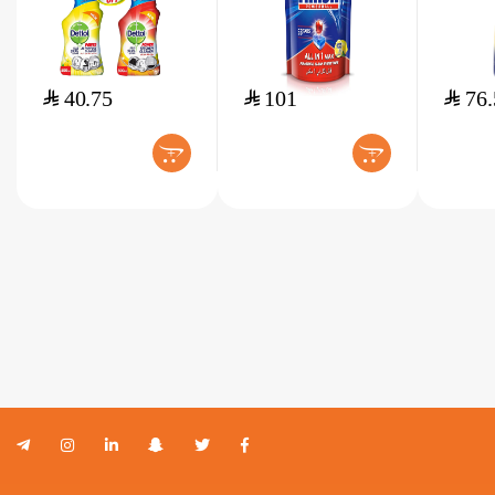
$
40.75
$
101
$
76.
+
+