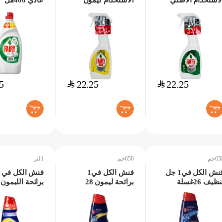
لاستخدام الاصلي
الاستخدام ليمون
عادي 400مل
45مل
450مل
5
$
22.25
$
22.25
+
+
+
65جم
650جم
1لتر
فنش الكل في1 جل
فنش الكل في1
تنظيف 26غسلة
برائحة ليمون 28
65جم
غسلة 650جم
غسلة 1لتر