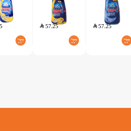
5
$
57.25
$
57.25
+
+
+