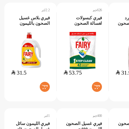
626جم
2.2لتر
رد
فيري كبسولات
فيري بلاس غسيل
صحون
لغسالة الصحون
الصحون بالليمون
الليمون 626جم
2.2لتر
$
31.5
$
53.75
$
31.
+
+
400جم
1لتر
صحون
فيري غسيل الصحون
فيري الليمون سائل